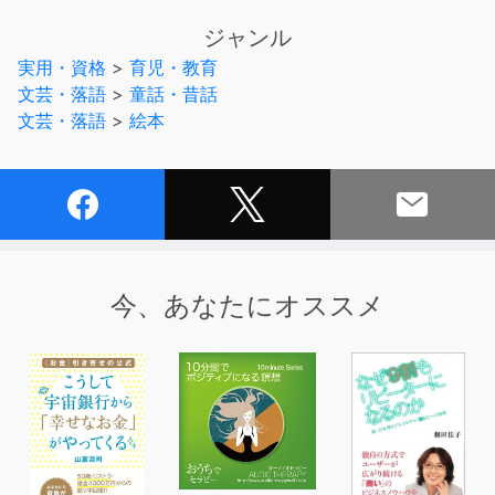
スマホで便利さを⼿に⼊れてしまった現代の⼦供達が失い
ジャンル
つつある
実用・資格
>
育児・教育
「聴いて」→「考えて」→「想像して」→「理解する」チ
文芸・落語
>
童話・昔話
カラや、数と時刻の関係性、
文芸・落語
>
絵本
幼児期の正しい生活リズムを養います。
＊⼼⾝の不調を改善させると⾔われている周波数528Hz
を軸に作曲演奏されております。
クラシックギターとアナウンサーの朗読による音作品。
今、あなたにオススメ
クラシックギターは【小さなオーケストラ】と呼ばれる
程、様々な表現が可能な創造性豊かな楽器であり、
奏者のニュアンスがそのまま音へと変換されます。
他の楽器では得られない創造性豊かな音像とプロのアナウ
ンサーによる朗読が絡み合うことで、
聴手の頭の中に心の中に自分だけの【絵】を映し出しま
す。