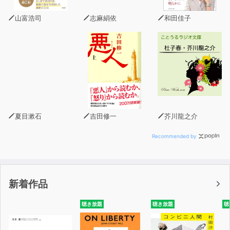
環境音または様々な楽器を重ねた作品では得られない想像
⼒が養われます。
山富浩司
志麻絹依
和田佳子
胎児期 新生児期 乳児期 幼児期 児童期 など様々な対象年
齢別に制作されている『育耳絵本』とし
て、⼦供だけでなく、高齢や障害等により本を読むことが
困難な方でも楽しめる作品です。
〜ご視聴コメント〜 磯愛理（親）⿇鈴（娘4 歳）
夏目漱石
吉田修一
芥川龍之介
おやすみ前の絵本の読み聞かせの後、『クロッポー』のス
Recommended by
イッチをON！
優しいギターの音色が聞こえてくると娘は布団の中でじっ
と耳を澄まします。
新着作品
雨上がりの晴れた朝のキラキラした景色が目に浮かんでき
ます。
聴き放題
聴き放題
聴
クロッポーの鳴き声を娘は指を折って数えます。