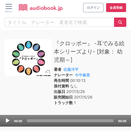
ログイン
会員登録
『クロッポー』 -耳でみる絵
本シリーズより- [対象： 幼
児期～]
著者
佐藤洋平
ナレーター
今中麻貴
再生時間
00:10:13
添付資料
なし
出版日
2017/5/26
販売開始日
2017/5/26
トラック数
1
Audio
00:00
00:00
Player