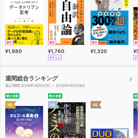
クロッポーの合図でゆっくり穏やかに流れていくお話を聞
きながら
今日も大人の都合いい時間に合わせて娘を忙しくさせてし
まったな…と反省させられます。
しずくちゃんがお花の様⼦を⾒に出かける場⾯では、
親が⼦供の優しい気持ちに寄り添う大切さを気づかせてく
新作
新作
新作
新
れます。
¥1,980
¥1,760
¥1,320
¥
チケット
チ
お話が夜に近づき娘がクロッポーの声を数えてないなと思
うとすっかり夢の中へ…。
もう1 冊絵本を読んでいた時間を『クロッポー』を聞くこ
週間総合ランキング
とで、
集計期間 2026年08月02日 ～ 2026年08月08日
娘は気持ちよく眠り、親は今までより夜がちょっと楽にな
聴き放題
聴き放題
聴
りました。
1位
2位
3位
最後に1 人で『クロッポー』を聞き終えて、娘の寝顔を⾒
ながら
明日は今日よりも⼼にゆとりをもって過ごさなくちゃと気
分がリセットされます。
⼦育ての大事なヒントをリラックスしながら教えてくれる