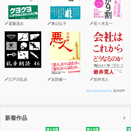
《基本機能》
■収録フレーズは912フレーズ！！
斎藤茂太
東山弘子
佐々木圭一
■旅行・日常生活で欠かせない基本フレーズを厳選して収
録しています。
■日本語の後にベトナム語が2回流れます。
「iPodでとにかく使えるベトナム語mini」で基本フレー
ズをマスターしたら、もっとディープなフレーズが満載の
「iPodでとにかく使えるベトナム語」も是非お試し下さ
江戸川乱歩
吉田修一
岩井克人
い。
Recommended by
「旅の指さし会話帳」は株式会社情報センター出版局の登
録商標です。
新着作品
聴き放題
聴き放題
聴