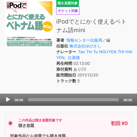
聴き放題対象
チケット対象
iPodでとにかく使えるベト
ナム語mini
著者
情報センター出版局
／編
出版社
株式会社ゆびさし
ナレーター
Tao Thi Tu NGUYEN THI HAI
YEN
,
辻菜穂
再生時間
02:13:00
添付資料
あり(1)
販売開始日
2011/12/20
トラック数
5
Audio
00:00
00:00
Player
この作品は聴き放題対象です
初回 ¥0
聴き放題
対象作品なら何冊でも聴き放題。