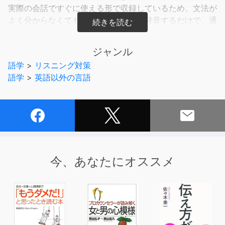
実際の会話ですぐに使える形で収録しているため、文法が
よく分からなくても、覚えてそのまま発音するだけで、通
じるベトナム語を話すことができます。
ジャンル
このオーディオブックは書籍「旅の指さし会話帳miniベト
語学
>
リスニング対策
ナム」をもとに作成されたものです。
語学
>
英語以外の言語
厳選されたフレーズや単語をネイティブの発音で何度でも
繰り返し聞くことができるので、お手頃価格で気軽にベト
ナム語の学習をサポートします！
-----------------------------------------------------------
--
今、あなたにオススメ
学習をサポートする”全フレーズ・読みガナ掲載”の小冊子
PDFがついています。
あわせてご使用ください！
-----------------------------------------------------------
--