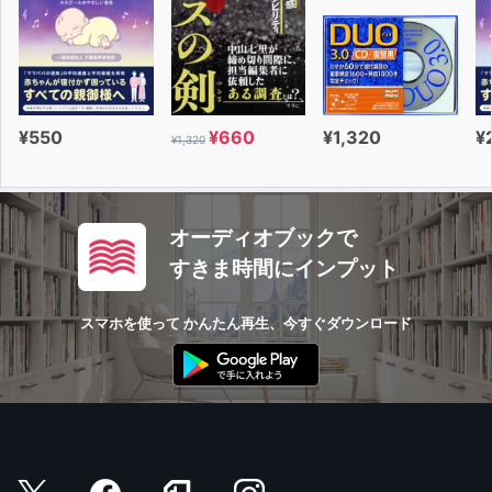
¥550
¥660
¥1,320
¥
¥1,320
オーディオブックで
すきま時間にインプット
スマホを使って かんたん再生、今すぐダウンロード