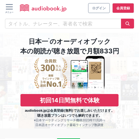
ログイン
会員登録
※
日本一
のオーディオブック
本の朗読が聴き放題で月額833円
初回14日間無料で体験
audiobook.jpは会員登録(無料)でお楽しみいただけます。
聴き放題プランはいつでも解約できます。
※日本マーケティングリサーチ機構2023年11月調べ
日本語オーディオブック書籍ラインナップ数調査