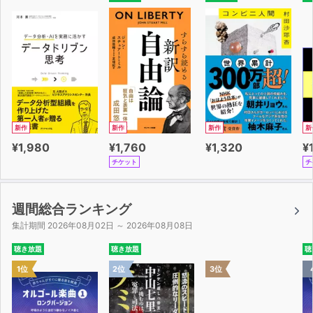
新作
新作
新作
新
¥1,980
¥1,760
¥1,320
¥
チケット
チ
週間総合ランキング
集計期間 2026年08月02日 ～ 2026年08月08日
聴き放題
聴き放題
聴
1位
2位
3位