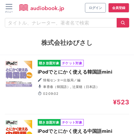
ログイン
会員登録
株式会社ゆびさし
聴き放題対象
チケット対象
iPodでとにかく使える韓国語mini
情報センター出版局／編
車香春（韓国語）, 辻菜穂（日本語）
02:09:02
¥523
聴き放題対象
チケット対象
iPodでとにかく使える中国語mini