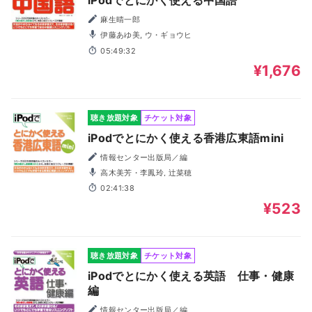
麻生晴一郎
伊藤あゆ美, ウ・ギョウヒ
05:49:32
¥1,676
聴き放題対象
チケット対象
iPodでとにかく使える香港広東語mini
情報センター出版局／編
高木美芳・李鳳玲, 辻菜穂
02:41:38
¥523
聴き放題対象
チケット対象
iPodでとにかく使える英語 仕事・健康
編
情報センター出版局／編