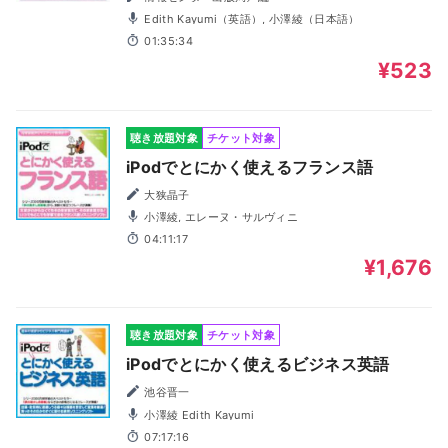
Edith Kayumi（英語）, 小澤綾（日本語）
01:35:34
¥523
聴き放題対象
チケット対象
iPodでとにかく使えるフランス語
大狭晶子
小澤綾, エレーヌ・サルヴィニ
04:11:17
¥1,676
聴き放題対象
チケット対象
iPodでとにかく使えるビジネス英語
池谷晋一
小澤綾 Edith Kayumi
07:17:16