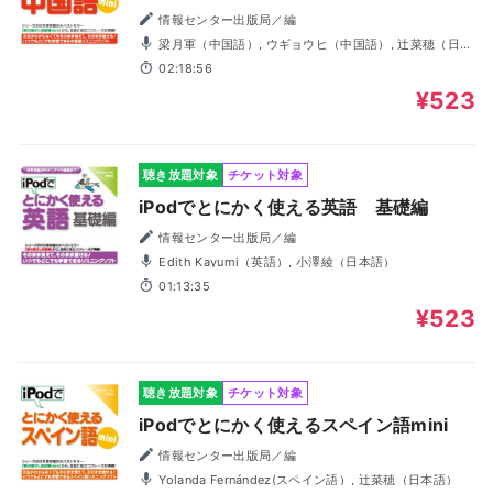
情報センター出版局／編
梁月軍（中国語）, ウギョウヒ（中国語）, 辻菜穂（日本
語）
02:18:56
¥523
聴き放題対象
チケット対象
iPodでとにかく使える英語 基礎編
情報センター出版局／編
Edith Kayumi（英語）, 小澤綾（日本語）
01:13:35
¥523
聴き放題対象
チケット対象
iPodでとにかく使えるスペイン語mini
情報センター出版局／編
Yolanda Fernández(スペイン語）, 辻菜穂（日本語）