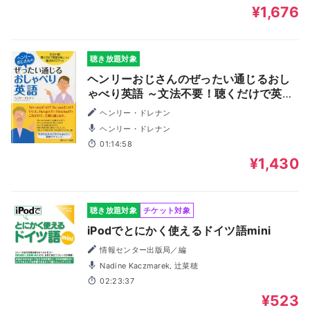
¥1,676
聴き放題対象
ヘンリーおじさんのぜったい通じるおし
ゃべり英語 ～文法不要！聴くだけで英語
が身につく魔法のCDブック～
ヘンリー・ドレナン
ヘンリー・ドレナン
01:14:58
¥1,430
聴き放題対象
チケット対象
iPodでとにかく使えるドイツ語mini
情報センター出版局／編
Nadine Kaczmarek, 辻菜穂
02:23:37
¥523