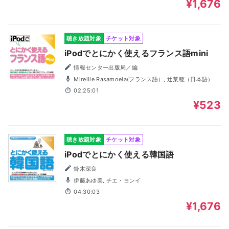
¥1,676
聴き放題対象
チケット対象
iPodでとにかく使えるフランス語mini
情報センター出版局／編
Mireille Rasamoela(フランス語）, 辻菜穂（日本語）
02:25:01
¥523
聴き放題対象
チケット対象
iPodでとにかく使える韓国語
鈴木深良
伊藤あゆ美, チエ・ヨンイ
04:30:03
¥1,676