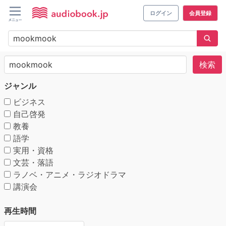
ログイン
会員登録
検索
ジャンル
ビジネス
自己啓発
教養
語学
実用・資格
文芸・落語
ラノベ・アニメ・ラジオドラマ
講演会
再生時間