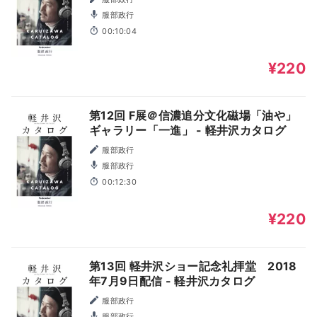
服部政行
00:10:04
¥220
第12回 F展＠信濃追分文化磁場「油や」
ギャラリー「一進」 - 軽井沢カタログ
服部政行
服部政行
00:12:30
¥220
第13回 軽井沢ショー記念礼拝堂 2018
年7月9日配信 - 軽井沢カタログ
服部政行
服部政行