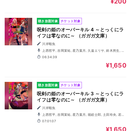
¥200
聴き放題対象
チケット対象
呪剣の姫のオーバーキル 4 ～とっくにラ
イフは零なのに～ （ガガガ文庫）
川岸殴魚
上西哲平, 吉岡茉祐, 星乃葉月, 久遠エリサ, 鈴木悠生, 土
田玲央, 若林佑, 真生龍聖
06:34:39
¥1,650
聴き放題対象
チケット対象
呪剣の姫のオーバーキル 3 ～とっくにラ
イフは零なのに～ （ガガガ文庫）
川岸殴魚
上西哲平, 吉岡茉祐, 星乃葉月, 堀総士郎, 土田玲央, 若林
佑, 鈴木悠生, 園田れい, 百瀬絵理
07:01:07
¥1,650