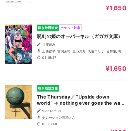
¥1,650
聴き放題対象
チケット対象
呪剣の姫のオーバーキル（ガガガ文庫）
川岸殴魚
上西哲平, 吉岡茉祐, 星乃葉月, 久遠エリサ, 若林佑, 堀総
士郎, 竹尾一真, 藤井彩音, 百瀬絵理
08:15:47
¥1,650
聴き放題対象
The Thursday／ “Upside down
world” → nothing ever goes the way
you want ＊From a saying in the
SionAomura
Netherland
ナレーション音読さん
00:28:48