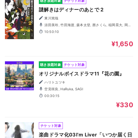
聴き放題対象
チケット対象
謎解きはディナーのあとで 2
東川篤哉
須田美玲, 竹田海渡, 森本太登, 茜さくら, 稲岡晃大, 岡本
綾香, 竹内大生, 長谷川禄, 藤澤奨, 真仲莉央, 山本悠有希, 富
10:50:10
岡佑介
¥1,650
聴き放題対象
チケット対象
オリジナルボイスドラマ11『花の園』
ハリトユツキ
空見咲良, HaRuka, SAGI
00:30:15
¥330
チケット対象
楽曲ドラマ化03I’m Liver「いつか届く日