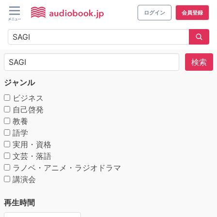
ログイン
会員登録
検索
ジャンル
ビジネス
自己啓発
教養
語学
実用・資格
文芸・落語
ラノベ・アニメ・ラジオドラマ
講演会
再生時間