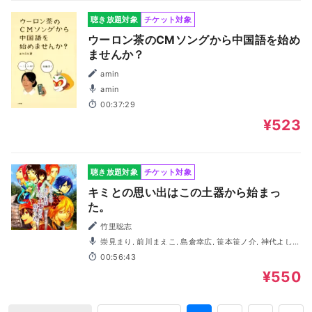
聴き放題対象
チケット対象
ウーロン茶のCMソングから中国語を始め
ませんか？
amin
amin
00:37:29
¥523
聴き放題対象
チケット対象
キミとの思い出はこの土器から始まっ
た。
竹里聡志
崇見まり, 前川まえこ, 島倉幸広, 笹本笹ノ介, 神代よし
き, 小石ひかる, 水野紫臣, 小野裕樹, 栞月悠, 林昭宏, 北島奈
00:56:43
緒, 影山秋斗, 美杏, 古屋智子, 水無月翔, 津吹絋大, 細井尚＜
現：弥生堂尚＞, 空乃彼方, 飯島賢太郎, 原えりこ
¥550