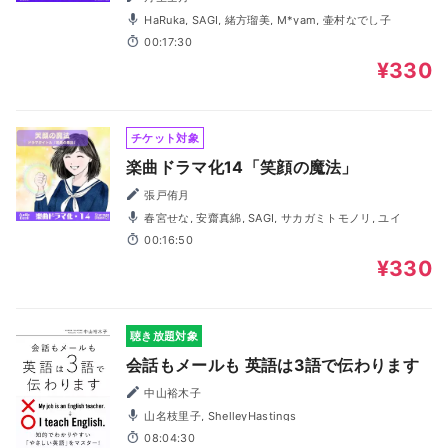
HaRuka, SAGI, 緒方瑠美, M*yam, 壷村なでし子
00:17:30
¥330
チケット対象
楽曲ドラマ化14「笑顔の魔法」
張戸侑月
春宮せな, 安齋真綿, SAGI, サカガミトモノリ, ユイ
00:16:50
¥330
聴き放題対象
会話もメールも 英語は3語で伝わります
中山裕木子
山名枝里子, ShelleyHastings
08:04:30