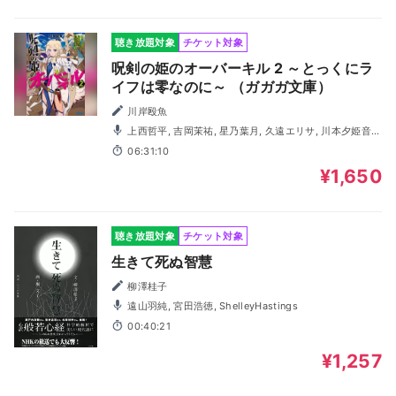
聴き放題対象
チケット対象
呪剣の姫のオーバーキル 2 ～とっくにラ
イフは零なのに～ （ガガガ文庫）
川岸殴魚
上西哲平, 吉岡茉祐, 星乃葉月, 久遠エリサ, 川本夕姫音,
土田玲央, 若林佑, 百瀬絵理, 齋藤峻
06:31:10
¥1,650
聴き放題対象
チケット対象
生きて死ぬ智慧
柳澤桂子
遠山羽純, 宮田浩徳, ShelleyHastings
00:40:21
¥1,257