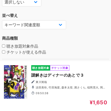
並べ替え
商品種類
聴き放題対象作品
チケットが使える作品
聴き放題対象
チケット対象
謎解きはディナーのあとで 3
東川篤哉
須田美玲, 竹田海渡, 森本太登, 茜さくら, 稲岡晃大, 岡本
綾香, 竹内大生, 長谷川禄, 藤澤奨, 真仲莉央, 山本悠有希, 富
09:50:38
岡佑介
¥1,650