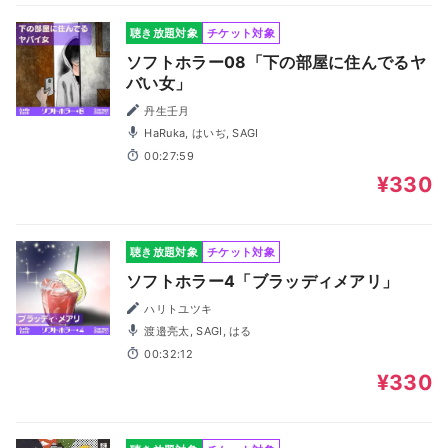
聴き放題対象
チケット対象
ソフトホラー08「下の部屋に住んでるヤ
バい女」
丹生壬月
HaRuka, はいぢ, SAGI
00:27:59
¥330
聴き放題対象
チケット対象
ソフトホラー4「ブラッディメアリ」
ハリトユツキ
渡邉亮太, SAGI, はる
00:32:12
¥330