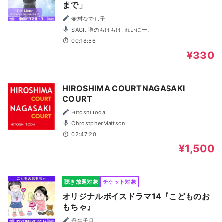
まで」
壷村なでし子
SAGI, 噂のもけもけ, れいにー。
00:18:56
¥330
HIROSHIMA COURTNAGASAKI
COURT
HitoshiToda
ChrostpherMattson
02:47:20
¥1,500
聴き放題対象
チケット対象
オリジナルボイスドラマ14『こどものお
もちゃ』
丹生壬月