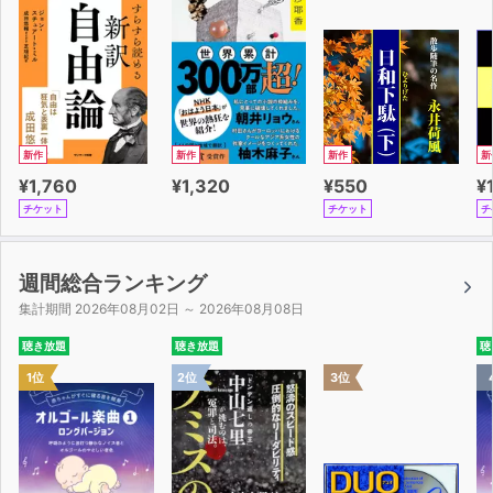
新作
新作
新作
新
¥1,760
¥1,320
¥550
¥
チケット
チケット
チ
週間総合ランキング
集計期間 2026年08月02日 ～ 2026年08月08日
聴き放題
聴き放題
聴
1位
2位
3位