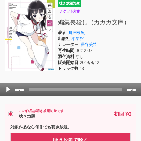
聴き放題対象
チケット対象
編集長殺し（ガガガ文庫）
著者
川岸殴魚
出版社
小学館
ナレーター
長谷美希
再生時間
06:12:07
添付資料
なし
販売開始日
2019/4/12
トラック数
13
Audio
00:00
00:00
Player
この作品は聴き放題対象です
初回 ¥0
聴き放題
対象作品なら何冊でも聴き放題。
聴き放題で聴く