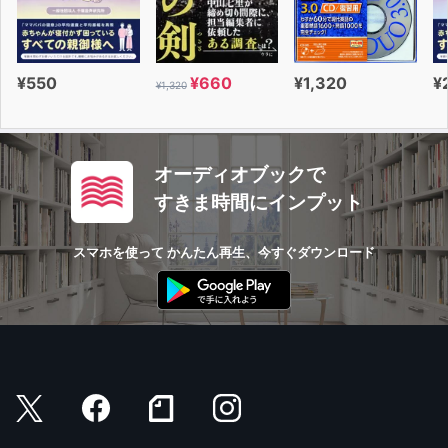
¥550
¥660
¥1,320
¥
¥1,320
オーディオブックで
すきま時間にインプット
スマホを使って かんたん再生、今すぐダウンロード