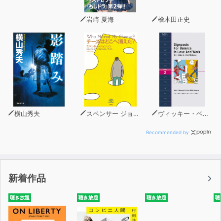
岩崎 夏海
檜木田正史
横山秀夫
スペンサー ジョンソン
ヴィッキー・ベネット
Recommended by
新着作品
聴き放題
聴き放題
聴き放題
聴