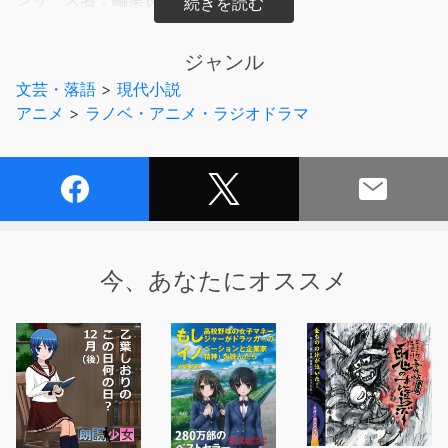
著者名：川岸殴魚
出版社：小学館
ジャンル
文芸・落語
>
現代小説
(C)Ougyo Kawagishi (P)小学館
アニメ
>
ラノベ・アニメ・ラジオドラマ
今、あなたにオススメ