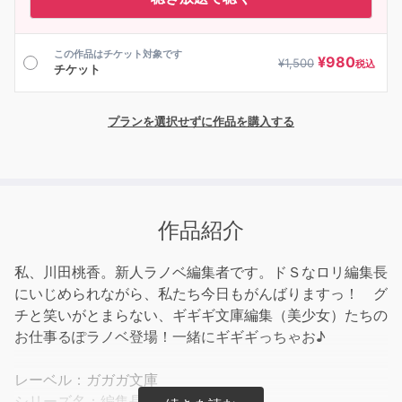
この作品はチケット対象です
¥
980
¥
1,500
税込
チケット
プランを選択せずに作品を購入する
作品紹介
私、川田桃香。新人ラノベ編集者です。ドＳなロリ編集長
にいじめられながら、私たち今日もがんばりますっ！ グ
チと笑いがとまらない、ギギギ文庫編集（美少女）たちの
お仕事るぽラノベ登場！一緒にギギギっちゃお♪
レーベル：ガガガ文庫
シリーズ名：編集長殺し