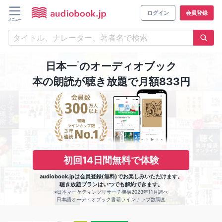
ログイン
会員登録
※
日本一
のオーディオブック
本の朗読が聴き放題で月額833円
初回14日間無料で体験
audiobook.jpは会員登録(無料)でお楽しみいただけます。
聴き放題プランはいつでも解約できます。
※日本マーケティングリサーチ機構2023年11月調べ
日本語オーディオブック書籍ラインナップ数調査