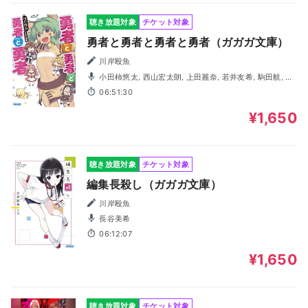
聴き放題対象
チケット対象
勇者と勇者と勇者と勇者（ガガガ文庫）
川岸殴魚
小田柿悠太, 西山宏太朗, 上田麗奈, 若井友希, 駒田航, 伏
見はる香
06:51:30
¥1,650
聴き放題対象
チケット対象
編集長殺し（ガガガ文庫）
川岸殴魚
長谷美希
06:12:07
¥1,650
聴き放題対象
チケット対象