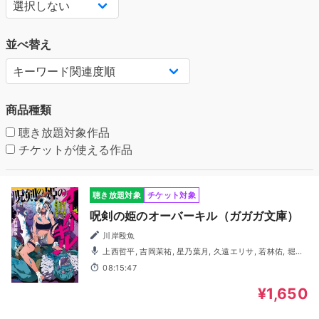
並べ替え
商品種類
聴き放題対象作品
チケットが使える作品
聴き放題対象
チケット対象
呪剣の姫のオーバーキル（ガガガ文庫）
川岸殴魚
上西哲平, 吉岡茉祐, 星乃葉月, 久遠エリサ, 若林佑, 堀総
士郎, 竹尾一真, 藤井彩音, 百瀬絵理
08:15:47
¥1,650