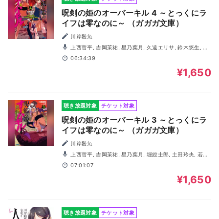
呪剣の姫のオーバーキル 4 ～とっくにラ
イフは零なのに～ （ガガガ文庫）
川岸殴魚
上西哲平, 吉岡茉祐, 星乃葉月, 久遠エリサ, 鈴木悠生, 土
田玲央, 若林佑, 真生龍聖
06:34:39
¥1,650
聴き放題対象
チケット対象
呪剣の姫のオーバーキル 3 ～とっくにラ
イフは零なのに～ （ガガガ文庫）
川岸殴魚
上西哲平, 吉岡茉祐, 星乃葉月, 堀総士郎, 土田玲央, 若林
佑, 鈴木悠生, 園田れい, 百瀬絵理
07:01:07
¥1,650
聴き放題対象
チケット対象