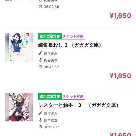
長谷美希
06:02:39
¥1,650
聴き放題対象
チケット対象
編集長殺し 3 （ガガガ文庫）
川岸殴魚
長谷美希
05:45:57
¥1,650
聴き放題対象
チケット対象
シスターと触手 3 （ガガガ文庫）
川岸殴魚
坂本佳澄
06:53:37
¥1,650