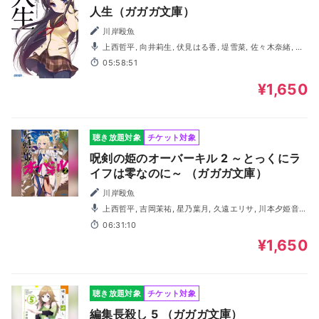
人生（ガガガ文庫）
川岸殴魚
上西哲平, 向井莉生, 伏見はる香, 堤雪菜, 佐々木奈緒, 折
原秋良, 合田葵
05:58:51
¥1,650
聴き放題対象
チケット対象
呪剣の姫のオーバーキル 2 ～とっくにラ
イフは零なのに～ （ガガガ文庫）
川岸殴魚
上西哲平, 吉岡茉祐, 星乃葉月, 久遠エリサ, 川本夕姫音,
土田玲央, 若林佑, 百瀬絵理, 齋藤峻
06:31:10
¥1,650
聴き放題対象
チケット対象
編集長殺し 5 （ガガガ文庫）