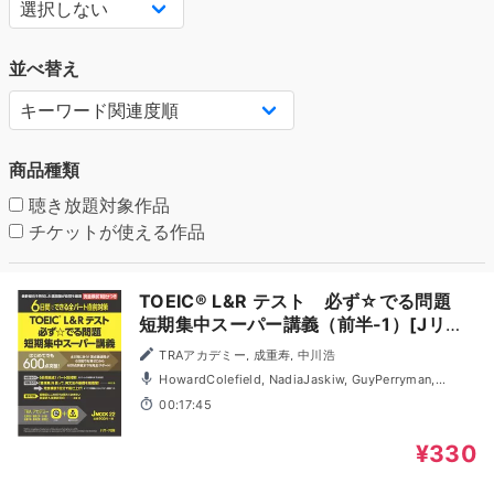
並べ替え
商品種類
聴き放題対象作品
チケットが使える作品
TOEIC® L&R テスト 必ず☆でる問題
短期集中スーパー講義（前半-1）[Jリサ
ーチ出版]
TRAアカデミー, 成重寿, 中川浩
HowardColefield, NadiaJaskiw, GuyPerryman,
SarahGreaves
00:17:45
¥330