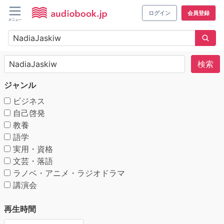
ログイン
会員登録
検索
ジャンル
ビジネス
自己啓発
教養
語学
実用・資格
文芸・落語
ラノベ・アニメ・ラジオドラマ
講演会
再生時間