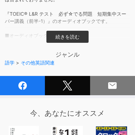
『TOEIC® L&R テスト 必ず☆でる問題 短期集中スー
パー講義（前半-1）』のオーディオブックです。
■オーディオブックの内容■
特集ページのリスニングパート、模試のリスニングパート
模擬試験PART１,PART２（トラック01からトラック50ま
ジャンル
でを収録）
語学
>
その他英語関連
■テキストの内容■
TOEIC L&R TEST初級者向けの直前対策本です。
TRAアカデミーのカリスマ講師陣が、6日間ですべてのパ
ートの攻略法を完全伝授します。対策ゼロの人も、はじめ
てTOEICを受験する人も、英語が苦手な人も、試験が1週
今、あなたにオススメ
間後に迫っている人もこの1冊で600点突破の英語力を身
につけることができます！