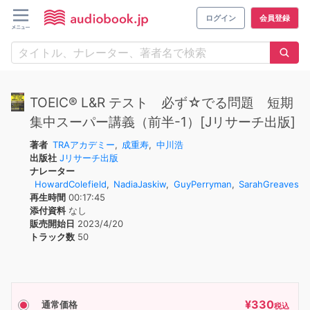
ログイン
会員登録
TOEIC® L&R テスト 必ず☆でる問題 短期
集中スーパー講義（前半-1）[Jリサーチ出版]
著者
TRAアカデミー
,
成重寿
,
中川浩
出版社
Jリサーチ出版
ナレーター
HowardColefield
,
NadiaJaskiw
,
GuyPerryman
,
SarahGreaves
再生時間
00:17:45
添付資料
なし
販売開始日
2023/4/20
トラック数
50
¥
330
通常価格
税込