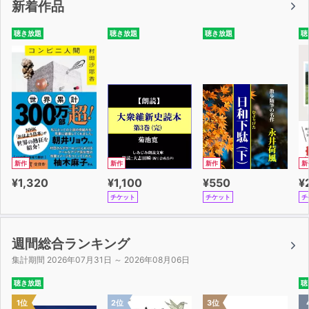
新着作品
川浩）
聴き放題
聴き放題
聴き放題
聴
完全模試1回分で総仕上げ！
巻末：受験前にこれだけは覚えておきたい英単語＆英熟語
100（成重寿）
新作
新作
新作
新
¥1,320
¥1,100
¥550
¥
チケット
チケット
チ
週間総合ランキング
集計期間 2026年07月31日 ～ 2026年08月06日
聴き放題
聴
1位
2位
3位