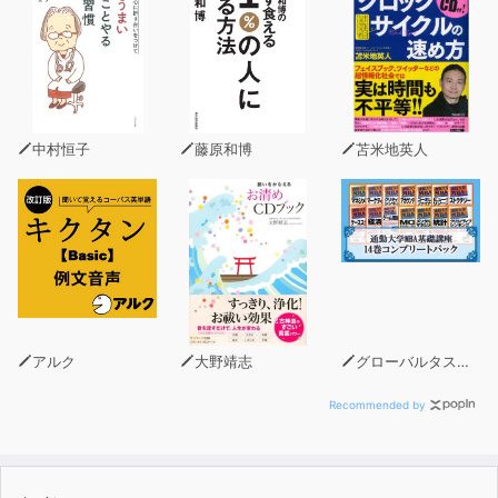
また、文法が苦手な人のために、｢意味順｣を使って文法の
基礎の総復習ができる文法補強編付きです。頻出英単語・
熟語をリスト化した巻末付録で語彙力も強化できます。
総仕上げには、最新傾向を熟知した講師陣が良問を厳選し
て作成した完全模試1回分付きです。
中村恒子
藤原和博
苫米地英人
■目次■
特集1：6日間完成！パート別対策！（TRAアカデミー）
Day1：part1 & part2（写真描写問題＆応答問題）
Day2：part3 & part4（会話問題＆説明文問題）
Day3：part5（短文穴埋め問題）
Day4：part6（長文穴埋め問題）
アルク
大野靖志
グローバルタスクフォース(著)
Day5：part7シングルパッセージ（読解問題）
Day6：part7ダブルパッセージ、トリプルパッセージ
Recommended by
（読解問題）
特集2：｢意味順｣を使って、英文法の基礎を総復習!!（中