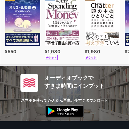
¥550
¥1,980
¥1,980
¥
チケット
チケット
オーディオブックで
すきま時間にインプット
スマホを使って かんたん再生、今すぐダウンロード