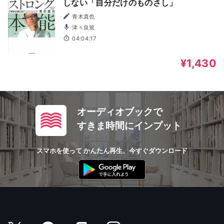
しない「自分だけのものさし」
青木真也
津々良篤
04:04:17
¥1,430
オーディオブックで
すきま時間にインプット
スマホを使って かんたん再生、今すぐダウンロード