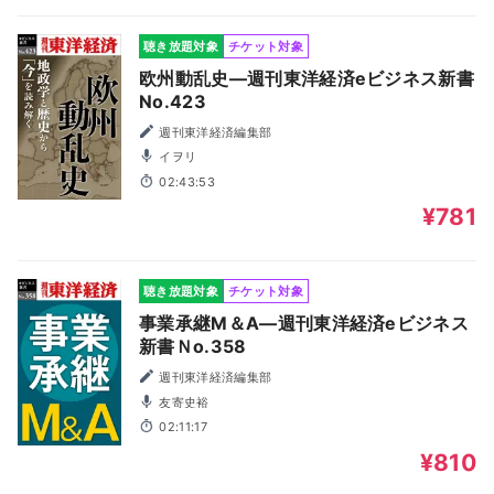
聴き放題対象
チケット対象
欧州動乱史―週刊東洋経済eビジネス新書
No.423
週刊東洋経済編集部
イヲリ
02:43:53
¥781
聴き放題対象
チケット対象
事業承継M＆A―週刊東洋経済eビジネス
新書Ｎo.358
週刊東洋経済編集部
友寄史裕
02:11:17
¥810