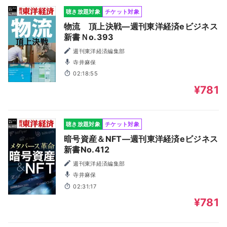
聴き放題対象
チケット対象
物流 頂上決戦―週刊東洋経済eビジネス
新書Ｎo.393
週刊東洋経済編集部
寺井麻保
02:18:55
¥781
聴き放題対象
チケット対象
暗号資産＆NFT―週刊東洋経済eビジネス
新書No.412
週刊東洋経済編集部
寺井麻保
02:31:17
¥781