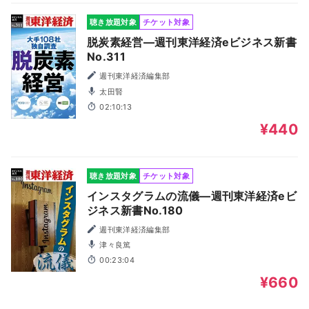
聴き放題対象
チケット対象
脱炭素経営―週刊東洋経済eビジネス新書
No.311
週刊東洋経済編集部
太田賢
02:10:13
¥440
聴き放題対象
チケット対象
インスタグラムの流儀―週刊東洋経済eビ
ジネス新書No.180
週刊東洋経済編集部
津々良篤
00:23:04
¥660