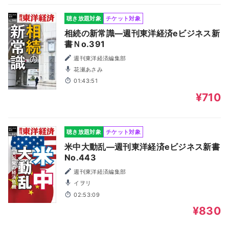
聴き放題対象
チケット対象
相続の新常識―週刊東洋経済eビジネス新
書Ｎo.391
週刊東洋経済編集部
花瀬あさみ
01:43:51
¥710
聴き放題対象
チケット対象
米中大動乱―週刊東洋経済eビジネス新書
No.443
週刊東洋経済編集部
イヲリ
02:53:09
¥830