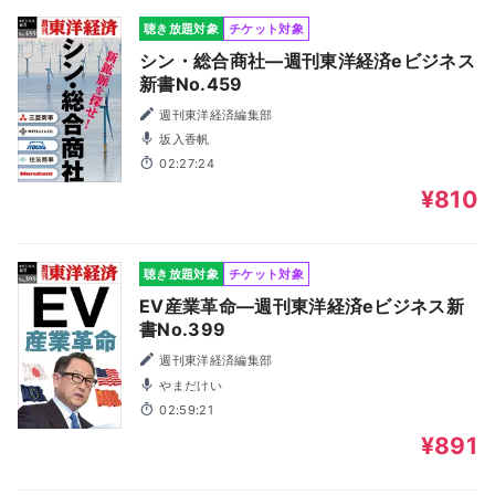
聴き放題対象
チケット対象
シン・総合商社―週刊東洋経済eビジネス
新書No.459
週刊東洋経済編集部
坂入香帆
02:27:24
¥810
聴き放題対象
チケット対象
EV産業革命―週刊東洋経済eビジネス新
書No.399
週刊東洋経済編集部
やまだけい
02:59:21
¥891