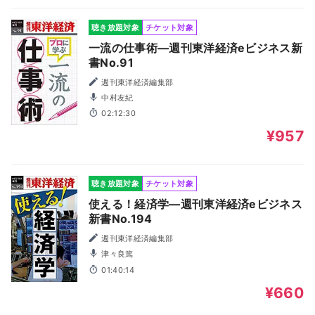
聴き放題対象
チケット対象
一流の仕事術―週刊東洋経済eビジネス新
書No.91
週刊東洋経済編集部
中村友紀
02:12:30
¥957
聴き放題対象
チケット対象
使える！経済学―週刊東洋経済eビジネス
新書No.194
週刊東洋経済編集部
津々良篤
01:40:14
¥660