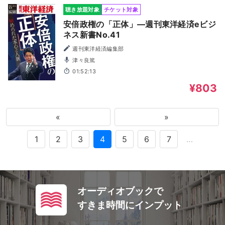
聴き放題対象
チケット対象
安倍政権の「正体」―週刊東洋経済eビジ
ネス新書No.41
週刊東洋経済編集部
津々良篤
01:52:13
¥803
«
»
1
2
3
4
5
6
7
…
オーディオブックで
すきま時間にインプット