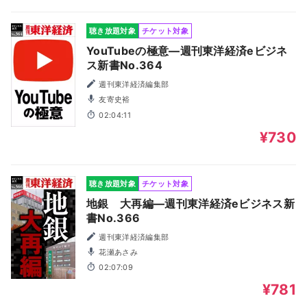
聴き放題対象
チケット対象
YouTubeの極意―週刊東洋経済eビジネ
ス新書No.364
週刊東洋経済編集部
友寄史裕
02:04:11
¥730
聴き放題対象
チケット対象
地銀 大再編―週刊東洋経済eビジネス新
書No.366
週刊東洋経済編集部
花瀬あさみ
02:07:09
¥781