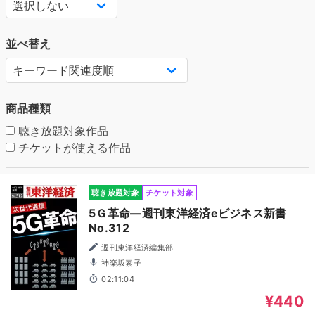
並べ替え
商品種類
聴き放題対象作品
チケットが使える作品
聴き放題対象
チケット対象
5Ｇ革命―週刊東洋経済eビジネス新書
No.312
週刊東洋経済編集部
神楽坂素子
02:11:04
¥440