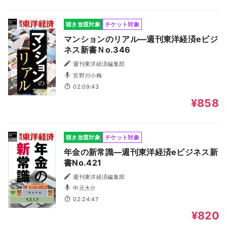
聴き放題対象
チケット対象
マンションのリアル―週刊東洋経済eビジ
ネス新書Ｎo.346
週刊東洋経済編集部
宮野川小梅
02:09:43
¥858
聴き放題対象
チケット対象
年金の新常識―週刊東洋経済eビジネス新
書No.421
週刊東洋経済編集部
中元大介
02:24:47
¥820