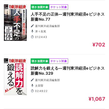
聴き放題対象
チケット対象
人手不足の正体―週刊東洋経済eビジネス
新書No.77
週刊東洋経済編集部
津々良篤
01:24:43
¥702
聴き放題対象
チケット対象
読解力を鍛える―週刊東洋経済eビジネス
新書No.329
週刊東洋経済編集部
太田賢
02:49:22
¥1,067