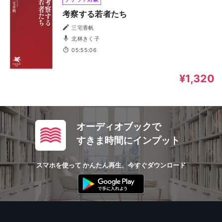
考察する若者たち
三宅香帆
北林きく子
05:55:06
¥1,320
オーディオブックで
すきま時間にインプット
スマホを使って かんたん再生、今すぐダウンロード