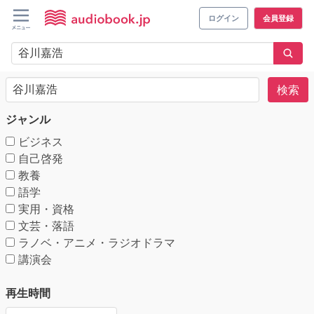
ログイン
会員登録
検索
ジャンル
ビジネス
自己啓発
教養
語学
実用・資格
文芸・落語
ラノベ・アニメ・ラジオドラマ
講演会
再生時間