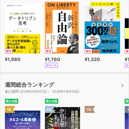
増やすこと
・知り続けることの楽しさとしての哲学
etc…
◆目次
はじめに
第１章 迷うためのフィールドガイド、あるいはゾンビ映
新作
新作
新作
新
画で死なない生き方
¥1,980
¥1,760
¥1,320
¥
第２章 自分の頭で考えないための哲学――天才たちの問
チケット
チ
題解決を踏まえて考える力
第３章 常時接続で失われた〈孤独〉――スマホ時代の哲
学
週間総合ランキング
第４章 孤独と趣味のつくりかた――ネガティヴ・ケイパ
集計期間 2026年08月02日 ～ 2026年08月08日
ビリティがもたらす対話
聴き放題
聴き放題
聴
第５章 ハイテンションと多忙で退屈を忘れようとする社
1位
2位
3位
会
第６章 快楽的なダルさの裂け目から見える退屈は、自分
を変えるシグナル