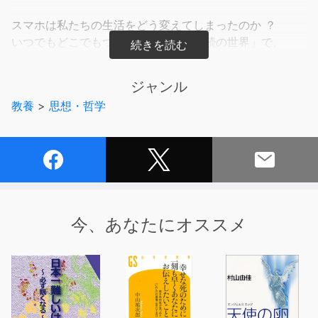
スマホは私たちの生活をどう変えてしまったのか ？
いつでもどこでもつながれる「常時接続の世界」で、
私たちはどう生きるべきか ？
ジャンル
ニーチェ、オルテガ、ハンナ・アーレント、パスカル、村
教養
>
思想・哲学
上春樹、エヴァetc……
哲学からメディア論、カルチャーまで。
新進気鋭の哲学者が、様々な切り口で縦横無尽に問いかけ
る！
「常時接続の世界」において、私たちはスマホから得られ
るわかりやすい刺激によって、自らを取り巻く不安や退
今、あなたにオススメ
屈、寂しさを埋めようとしている。
そうして情報の濁流に身を置きながら、私たちが夢中にな
っているのは果たして、世界か、他者か、それとも自分自
身か。
そこで見えてくるのは、寂しさに振り回されて他者への関