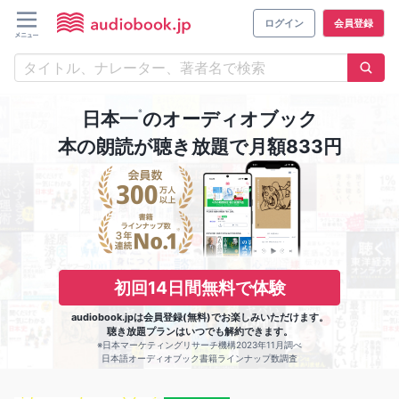
ログイン
会員登録
※
日本一
のオーディオブック
本の朗読が聴き放題で月額833円
初回14日間無料で体験
audiobook.jpは会員登録(無料)でお楽しみいただけます。
聴き放題プランはいつでも解約できます。
※日本マーケティングリサーチ機構2023年11月調べ
日本語オーディオブック書籍ラインナップ数調査