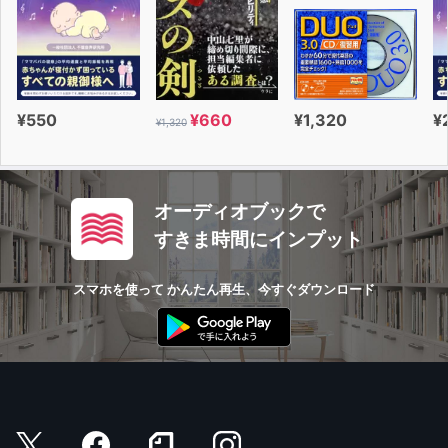
おわりに
あとがき
この作品は、合成音声による朗読です。
¥550
¥660
¥1,320
¥
¥1,320
オーディオブックで
すきま時間にインプット
スマホを使って かんたん再生、今すぐダウンロード