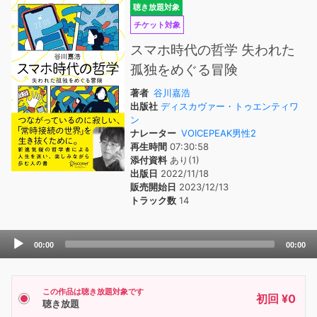
聴き放題対象
チケット対象
スマホ時代の哲学 失われた
孤独をめぐる冒険
著者
谷川嘉浩
出版社
ディスカヴァー・トゥエンティワ
ン
ナレーター
VOICEPEAK男性2
再生時間
07:30:58
添付資料
あり(1)
出版日
2022/11/18
販売開始日
2023/12/13
トラック数
14
Audio
00:00
00:00
Player
この作品は聴き放題対象です
初回 ¥0
聴き放題