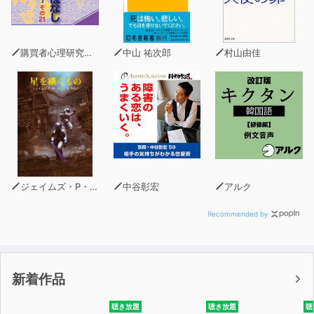
心を失い、自分の中に閉じこもる私たちの姿だ。
常時接続の世界で失われた〈孤独〉と向き合うために。
購買者心理研究所 株式会社モデンナ 顧問 青木幹和
中山 祐次郎
村山由佳
哲学という「未知の大地」をめぐる冒険を、ここから始め
よう。
・現代人はインスタントで断片的な刺激に取り巻かれてい
る
・アテンションエコノミーとスマホが集中を奪っていく
・空いた時間をまた別のマルチタスクで埋めていないか？
・常時接続の世界における〈孤独〉と〈寂しさ〉の行方
ジェイムズ・P・ホーガン
中谷彰宏
アルク
・〈孤独〉の喪失――自分自身と過ごせない状態
・スマホは感情理解を鈍らせる
Recommended by
・「モヤモヤ」を抱えておく能力――ネガティヴ・ケイパ
ビリティ
・自治の領域を持つ、孤独を楽しむ
新着作品
・2500年分、問題解決の知見をインストールする
・「想像力を豊かにする」とは、想像力のレパートリーを
聴き放題
聴き放題
聴