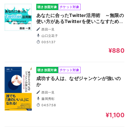
聴き放題対象
チケット対象
あなたに合ったTwitter活用術 ～無限の
使い方があるTwitterを使いこなすための
ノウハウ～
西田一見
山口立花子
00:51:37
¥880
聴き放題対象
チケット対象
成功する人は、なぜジャンケンが強いの
か
西田一見
藤岡秀彰
04:57:58
¥1,100