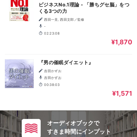
ビジネスNo.1理論 - 「勝ちグセ脳」をつ
くる3つの力
西田一見, 西田文郎／監修
-
02:23:08
¥1,870
『男の催眠ダイエット』
吉田かずお
吉田かずお
00:38:03
¥1,571
オーディオブックで
すきま時間にインプット