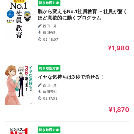
聴き放題対象
脳から変えるNo.1社員教育 －社員が驚く
ほど意欲的に動くプログラム
西田一見
藤岡秀彰
02:48:07
¥1,980
聴き放題対象
イヤな気持ちは3秒で消せる！
西田一見
藤岡秀彰
02:17:58
¥1,870
聴き放題対象