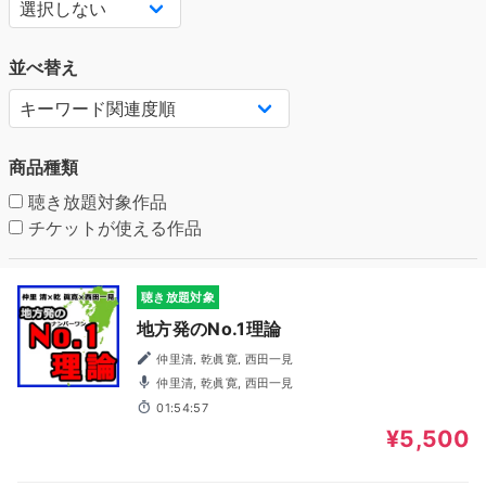
並べ替え
商品種類
聴き放題対象作品
チケットが使える作品
聴き放題対象
地方発のNo.1理論
仲里清, 乾眞寛, 西田一見
仲里清, 乾眞寛, 西田一見
01:54:57
¥5,500