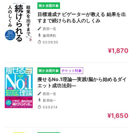
聴き放題対象
目標達成ナビゲーターが教える 結果を出
すまで続けられる人のしくみ
西田一見
藤岡秀彰
02:29:30
¥1,870
聴き放題対象
チケット対象
痩せるNo.1理論―実践!脳から始めるダイ
エット成功法則―
西田一見
新居祐一
03:53:14
¥1,650