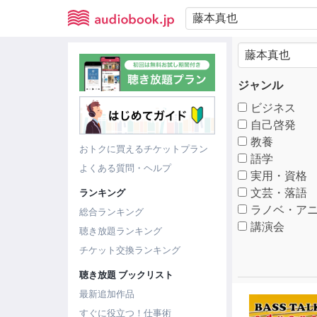
ジャンル
ビジネス
自己啓発
教養
おトクに買えるチケットプラン
語学
よくある質問・ヘルプ
実用・資格
文芸・落語
ランキング
ラノベ・アニ
総合ランキング
講演会
聴き放題ランキング
チケット交換ランキング
聴き放題 ブックリスト
最新追加作品
すぐに役立つ！仕事術