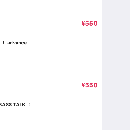
¥550
 advance
¥550
ASS TALK ！