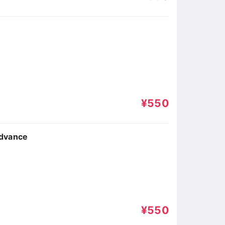
¥550
vance
¥550