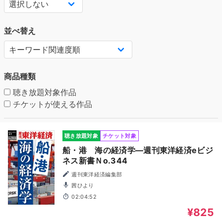
並べ替え
商品種類
聴き放題対象作品
チケットが使える作品
聴き放題対象
チケット対象
船・港 海の経済学―週刊東洋経済eビジ
ネス新書Ｎo.344
週刊東洋経済編集部
茜ひより
02:04:52
¥825