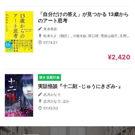
「自分だけの答え」が見つかる 13歳から
のアート思考
末永幸歩
松本ちえ（朗読）, 小柴大始, 田口祥, 雪深山福子, 天野裕
子, 茜ひより, 成海ひいな（生徒役）
07:14:21
¥2,420
聴き放題対象
実話怪談『十二刻 -じゅうにきざみ-』
志月かなで
志月かなで, ほか
01:45:52