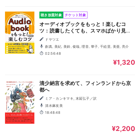
聴き放題対象
チケット対象
オーディオブックをもっと！楽しむコ
ツ：読書したくても、スマホばかり見て
しまうあなたへ。スキマ時間が「余暇」
ドヤツエ
になる！タイパやコスパだけじゃない。
創真, 美紀, 美鈴, 俊哉, 理音, 華子, 千絵里, 美亜, 亮介
耳読書で人生を豊かに変える。
02:56:48
¥1,320
清少納言を求めて、フィンランドから京
都へ
ミア・カンキマキ, 末延弘子／訳
清水麻友美
18:48:48
¥2,200