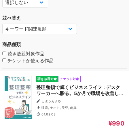
並べ替え
商品種類
聴き放題対象作品
チケットが使える作品
聴き放題対象
チケット対象
整理整頓で輝くビジネスライフ : デスク
ワーカーへ贈る。5か月で職場を改善した
話（新・仕事習慣）もし転職するなら5S
カタシカタ©
を徹底した会社がいい
理音, ナオト, 美亜, 創真
01:02:03
¥990