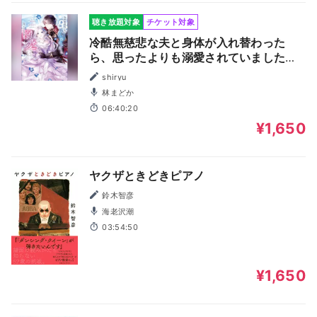
聴き放題対象
チケット対象
冷酷無慈悲な夫と身体が入れ替わった
ら、思ったよりも溺愛されていました
（ガガガ文庫）
shiryu
林まどか
06:40:20
¥1,650
ヤクザときどきピアノ
鈴木智彦
海老沢潮
03:54:50
¥1,650