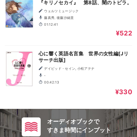
『キリノセカイ』 第8話、闇のトビラ。
ウェルツミュージック
藤真秀, 後藤沙緒里
01:12:41
¥522
心に響く英語名言集 世界の女性編[Jリ
サーチ出版]
デイビッド・セイン, 小松アテナ
-
00:42:13
¥330
オーディオブックで
すきま時間にインプット