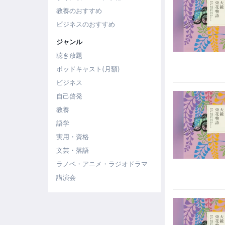
教養のおすすめ
ビジネスのおすすめ
ジャンル
聴き放題
ポッドキャスト(月額)
ビジネス
自己啓発
教養
語学
実用・資格
文芸・落語
ラノベ・アニメ・ラジオドラマ
講演会