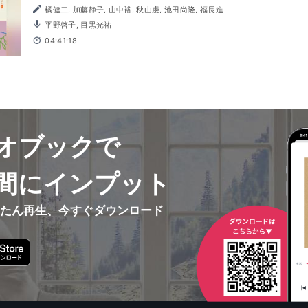
橘健二, 加藤静子, 山中裕, 秋山虔, 池田尚隆, 福長進
平野啓子, 目黒光祐
04:41:18
オブックで
間にインプット
んたん再生、今すぐダウンロード