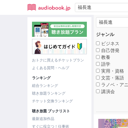
ジャンル
ビジネス
自己啓発
教養
おトクに買えるチケットプラン
語学
よくある質問・ヘルプ
実用・資格
文芸・落語
ランキング
ラノベ・アニ
総合ランキング
講演会
聴き放題ランキング
チケット交換ランキング
聴き放題 ブックリスト
最新追加作品
すぐに役立つ！仕事術