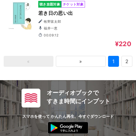
聴き放題対象
チケット対象
若き日の思い出
牧野富太郎
福井一恵
00:09:12
¥220
«
»
1
2
オーディオブックで
すきま時間にインプット
スマホを使って かんたん再生、今すぐダウンロード