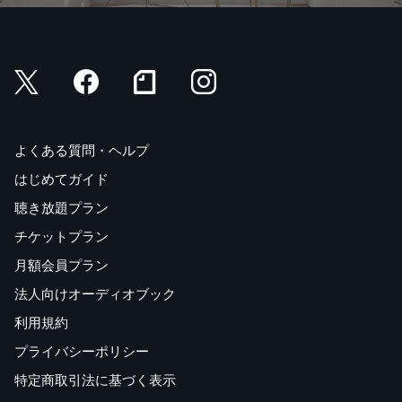
よくある質問・ヘルプ
はじめてガイド
聴き放題プラン
チケットプラン
月額会員プラン
法人向けオーディオブック
利用規約
プライバシーポリシー
特定商取引法に基づく表示