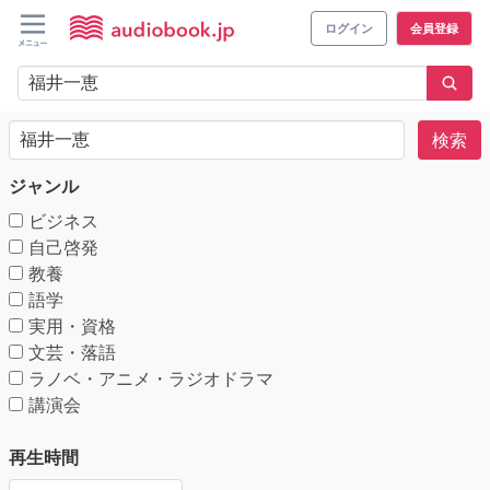
ログイン
会員登録
検索
ジャンル
ビジネス
自己啓発
教養
語学
実用・資格
文芸・落語
ラノベ・アニメ・ラジオドラマ
講演会
再生時間