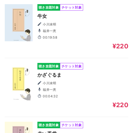
聴き放題対象
チケット対象
牛女
小川未明
福井一恵
00:19:58
¥220
聴き放題対象
チケット対象
かざぐるま
小川未明
福井一恵
00:04:32
¥220
聴き放題対象
チケット対象