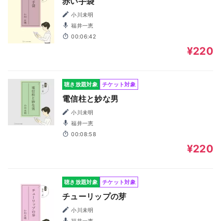
赤い手袋
小川未明
福井一恵
00:06:42
¥220
聴き放題対象
チケット対象
電信柱と妙な男
小川未明
福井一恵
00:08:58
¥220
聴き放題対象
チケット対象
チューリップの芽
小川未明
福井一恵