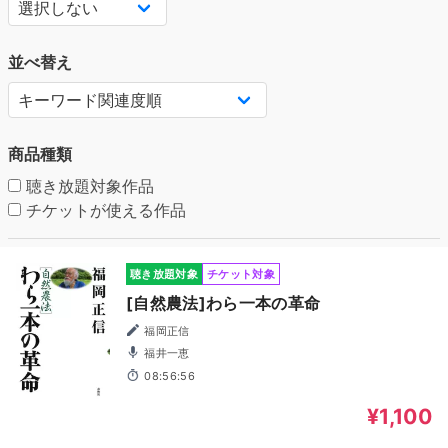
並べ替え
商品種類
聴き放題対象作品
チケットが使える作品
聴き放題対象
チケット対象
[自然農法]わら一本の革命
福岡正信
福井一恵
08:56:56
¥1,100