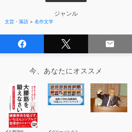
か？
ジャンル
小川未明の名作を
文芸・落語
>
名作文学
NHK出身アナウンサー福井一恵の朗読で。
今、あなたにオススメ
久野譜也
グローバルタスクフォース(著)