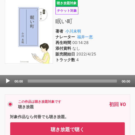
聴き放題対象
チケット対象
眠い町
著者
小川未明
ナレーター
福井一恵
再生時間
00:14:28
添付資料
なし
販売開始日
2022/4/25
トラック数
4
Audio
00:00
00:00
Player
この作品は聴き放題対象です
初回 ¥0
聴き放題
対象作品なら何冊でも聴き放題。
聴き放題で聴く