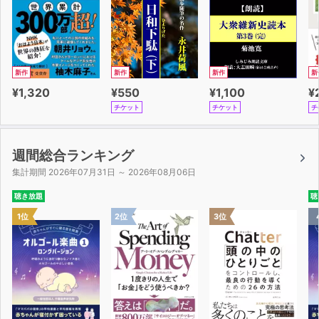
新作
新作
新作
新
¥1,320
¥550
¥1,100
¥
チケット
チケット
チ
週間総合ランキング
集計期間 2026年07月31日 ～ 2026年08月06日
聴き放題
聴
1位
2位
3位