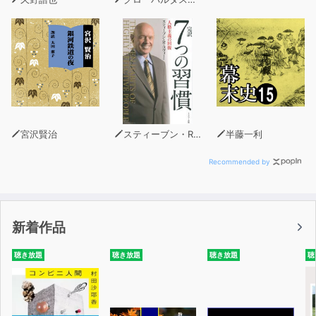
宮沢賢治
スティーブン・R・コヴィー
半藤一利
Recommended by
新着作品
聴き放題
聴き放題
聴き放題
聴