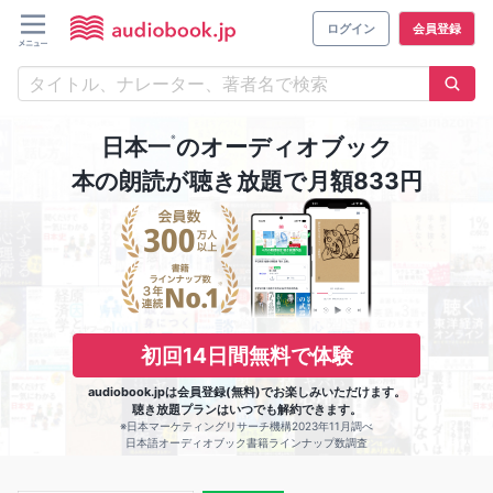
ログイン
会員登録
※
日本一
のオーディオブック
本の朗読が聴き放題で月額833円
初回14日間無料で体験
audiobook.jpは会員登録(無料)でお楽しみいただけます。
聴き放題プランはいつでも解約できます。
※日本マーケティングリサーチ機構2023年11月調べ
日本語オーディオブック書籍ラインナップ数調査