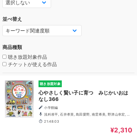
並べ替え
商品種類
聴き放題対象作品
チケットが使える作品
聴き放題対象
心やさしく賢い子に育つ みじかいおは
なし366
小学館編
浅科准平, 石井孝英, 島田愛野, 南雲希美, 野津山幸宏, 八
木田幸恵, 山谷祥生, 神森徹也（歌・演奏）
21:48:03
¥2,310