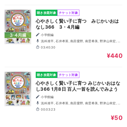
聴き放題対象
チケット対象
心やさしく賢い子に育つ みじかいおは
なし366 3・4月編
小学館編
浅科准平, 石井孝英, 島田愛野, 南雲希美, 野津山幸宏, 八
木田幸恵, 山谷祥生, 神森徹也（歌・演奏）
03:40:30
¥440
聴き放題対象
チケット対象
心やさしく賢い子に育つ みじかいおはな
し366 1月8日 百人一首を読んでみよう
小学館編
浅科准平, 石井孝英, 島田愛野, 南雲希美, 野津山幸宏, 八
木田幸恵, 山谷祥生, 神森徹也（歌・演奏）
00:03:23
¥50