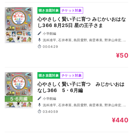
聴き放題対象
チケット対象
心やさしく賢い子に育つ みじかいおはな
し366 8月25日 星の王子さま
小学館編
浅科准平, 石井孝英, 島田愛野, 南雲希美, 野津山幸宏, 八
木田幸恵, 山谷祥生, 神森徹也（歌・演奏）
00:04:29
¥50
聴き放題対象
チケット対象
心やさしく賢い子に育つ みじかいおは
なし366 5・6月編
小学館編
浅科准平, 石井孝英, 島田愛野, 南雲希美, 野津山幸宏, 八
木田幸恵, 山谷祥生, 神森徹也（歌・演奏）
03:40:59
¥440