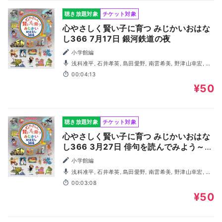
聴き放題対象
チケット対象
心やさしく賢い子に育つ みじかいおはな
し366 7月17日 銀河鉄道の夜
小学館編
浅科准平, 石井孝英, 島田愛野, 南雲希美, 野津山幸宏, 八
木田幸恵, 山谷祥生, 神森徹也（歌・演奏）
00:04:13
¥50
聴き放題対象
チケット対象
心やさしく賢い子に育つ みじかいおはな
し366 3月27日 俳句を読んでみよう～松
尾芭蕉～
小学館編
浅科准平, 石井孝英, 島田愛野, 南雲希美, 野津山幸宏, 八
木田幸恵, 山谷祥生, 神森徹也（歌・演奏）
00:03:08
¥50