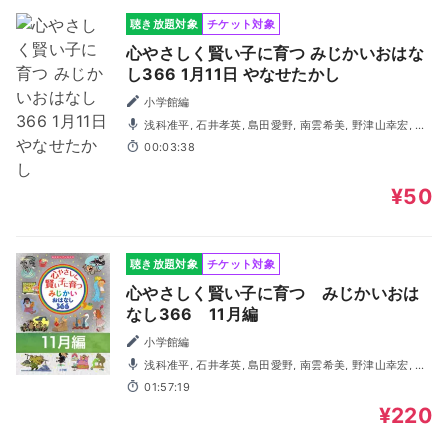
聴き放題対象
チケット対象
心やさしく賢い子に育つ みじかいおはな
し366 1月11日 やなせたかし
小学館編
浅科准平, 石井孝英, 島田愛野, 南雲希美, 野津山幸宏, 八
木田幸恵, 山谷祥生, 神森徹也（歌・演奏）
00:03:38
¥50
聴き放題対象
チケット対象
心やさしく賢い子に育つ みじかいおは
なし366 11月編
小学館編
浅科准平, 石井孝英, 島田愛野, 南雲希美, 野津山幸宏, 八
木田幸恵, 山谷祥生, 神森徹也（歌・演奏）
01:57:19
¥220