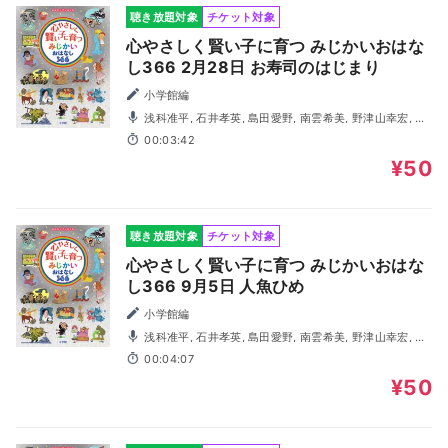
聴き放題対象
チケット対象
心やさしく賢い子に育つ みじかいおはな
し366 2月28日 お寿司のはじまり
小学館編
浅科准平, 石井孝英, 島田愛野, 南雲希美, 野津山幸宏, 八
木田幸恵, 山谷祥生, 神森徹也（歌・演奏）
00:03:42
¥50
聴き放題対象
チケット対象
心やさしく賢い子に育つ みじかいおはな
し366 9月5日 人魚ひめ
小学館編
浅科准平, 石井孝英, 島田愛野, 南雲希美, 野津山幸宏, 八
木田幸恵, 山谷祥生, 神森徹也（歌・演奏）
00:04:07
¥50