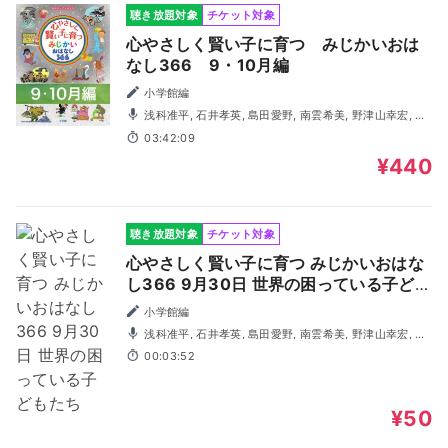
聴き放題対象
チケット対象
心やさしく賢い子に育つ みじかいおは
なし366 9・10月編
小学館編
浅科准平, 石井孝英, 島田愛野, 南雲希美, 野津山幸宏, 八
木田幸恵, 山谷祥生, 神森徹也（歌・演奏）
03:42:09
¥440
聴き放題対象
チケット対象
心やさしく賢い子に育つ みじかいおはな
し366 9月30日 世界の困っている子ども
たち
小学館編
浅科准平, 石井孝英, 島田愛野, 南雲希美, 野津山幸宏, 八
木田幸恵, 山谷祥生, 神森徹也（歌・演奏）
00:03:52
¥50