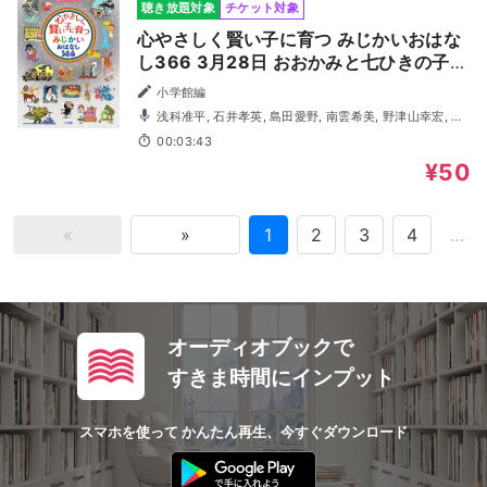
聴き放題対象
チケット対象
心やさしく賢い子に育つ みじかいおはな
し366 3月28日 おおかみと七ひきの子や
ぎ
小学館編
浅科准平, 石井孝英, 島田愛野, 南雲希美, 野津山幸宏, 八
木田幸恵, 山谷祥生, 神森徹也（歌・演奏）
00:03:43
¥50
«
»
1
2
3
4
…
オーディオブックで
すきま時間にインプット
スマホを使って かんたん再生、今すぐダウンロード