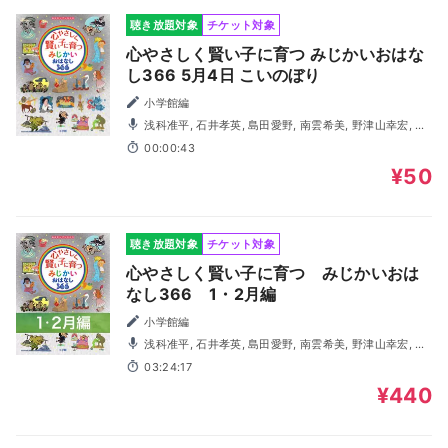
聴き放題対象
チケット対象
心やさしく賢い子に育つ みじかいおはな
し366 5月4日 こいのぼり
小学館編
浅科准平, 石井孝英, 島田愛野, 南雲希美, 野津山幸宏, 八
木田幸恵, 山谷祥生, 神森徹也（歌・演奏）
00:00:43
¥50
聴き放題対象
チケット対象
心やさしく賢い子に育つ みじかいおは
なし366 1・2月編
小学館編
浅科准平, 石井孝英, 島田愛野, 南雲希美, 野津山幸宏, 八
木田幸恵, 山谷祥生, 神森徹也（歌・演奏）
03:24:17
¥440