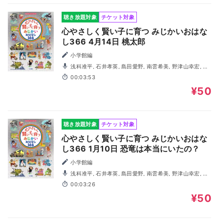
聴き放題対象
チケット対象
心やさしく賢い子に育つ みじかいおはな
し366 4月14日 桃太郎
小学館編
浅科准平, 石井孝英, 島田愛野, 南雲希美, 野津山幸宏, 八
木田幸恵, 山谷祥生, 神森徹也（歌・演奏）
00:03:53
¥50
聴き放題対象
チケット対象
心やさしく賢い子に育つ みじかいおはな
し366 1月10日 恐竜は本当にいたの？
小学館編
浅科准平, 石井孝英, 島田愛野, 南雲希美, 野津山幸宏, 八
木田幸恵, 山谷祥生, 神森徹也（歌・演奏）
00:03:26
¥50