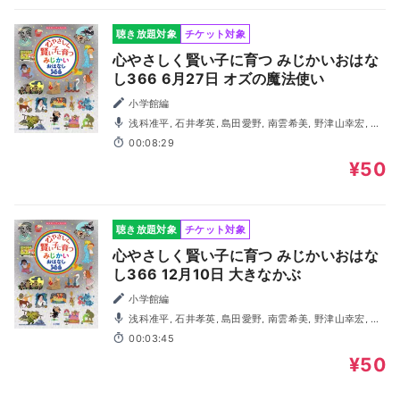
聴き放題対象
チケット対象
心やさしく賢い子に育つ みじかいおはな
し366 6月27日 オズの魔法使い
小学館編
浅科准平, 石井孝英, 島田愛野, 南雲希美, 野津山幸宏, 八
木田幸恵, 山谷祥生, 神森徹也（歌・演奏）
00:08:29
¥50
聴き放題対象
チケット対象
心やさしく賢い子に育つ みじかいおはな
し366 12月10日 大きなかぶ
小学館編
浅科准平, 石井孝英, 島田愛野, 南雲希美, 野津山幸宏, 八
木田幸恵, 山谷祥生, 神森徹也（歌・演奏）
00:03:45
¥50