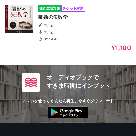
聴き放題対象
チケット対象
離婚の失敗学
アポロ
アポロ
02:14:49
¥1,100
オーディオブックで
すきま時間にインプット
スマホを使って かんたん再生、今すぐダウンロード