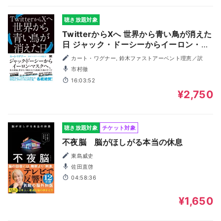
聴き放題対象
TwitterからXへ 世界から青い鳥が消えた
日 ジャック・ドーシーからイーロン・マ
スクへ、炎上投稿、黒字化、買収をめぐ
カート・ワグナー, 鈴木ファストアーベント理恵／訳
る成功と失敗のすべて
市村徹
16:03:52
¥2,750
聴き放題対象
チケット対象
不夜脳 脳がほしがる本当の休息
東島威史
佐田直啓
04:58:36
¥1,650