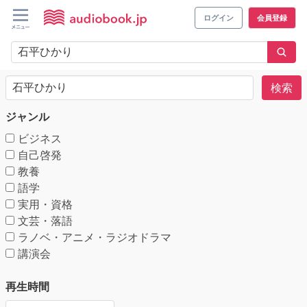
ログイン
会員登録
検索
ジャンル
ビジネス
自己啓発
教養
語学
実用・資格
文芸・落語
ラノベ・アニメ・ラジオドラマ
講演会
再生時間