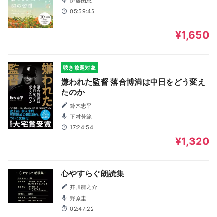
伊藤由恵
05:59:45
¥1,650
聴き放題対象
嫌われた監督 落合博満は中日をどう変え
たのか
鈴木忠平
下村芳範
17:24:54
¥1,320
心やすらぐ朗読集
芥川龍之介
野原圭
02:47:22