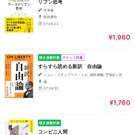
リブン思考
河本薫
和村康市
07:08:23
¥1,980
聴き放題対象
チケット対象
すらすら読める新訳 自由論
ジョン・スチュアート・ミル, 成田悠輔, 芝瑞紀／訳
誠
07:34:35
¥1,760
聴き放題対象
コンビニ人間