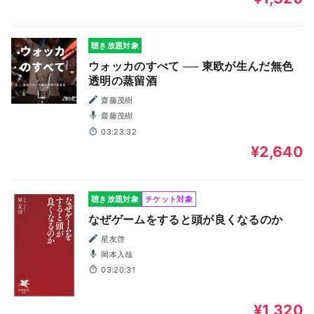
聴き放題対象
ウォッカのすべて ── 東欧が生んだ無色
透明の蒸留酒
齋藤茂樹
齋藤茂樹
03:23:32
¥2,640
聴き放題対象
チケット対象
なぜゲームをすると頭が良くなるのか
星友啓
岡本入哉
03:20:31
¥1,320