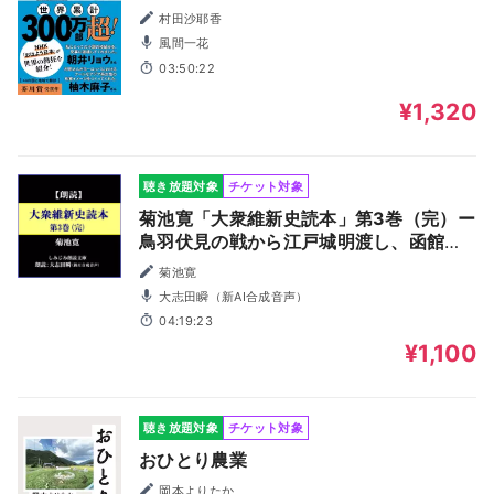
村田沙耶香
風間一花
03:50:22
¥1,320
聴き放題対象
チケット対象
菊池寛「大衆維新史読本」第3巻（完）ー
鳥羽伏見の戦から江戸城明渡し、函館戦
争等まで（しみじみ朗読文庫）
菊池寛
大志田瞬（新AI合成音声）
04:19:23
¥1,100
聴き放題対象
チケット対象
おひとり農業
岡本よりたか