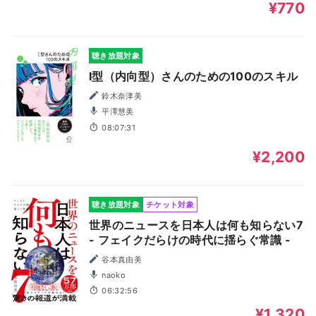
¥770
聴き放題対象
I型（内向型）さんのための100のスキル
鈴木奈津美
平澤慧美
08:07:31
¥2,200
聴き放題対象
チケット対象
世界のニュースを日本人は何も知らない7
- フェイクだらけの時代に揺らぐ常識 -
谷本真由美
naoko
06:32:56
¥1,320