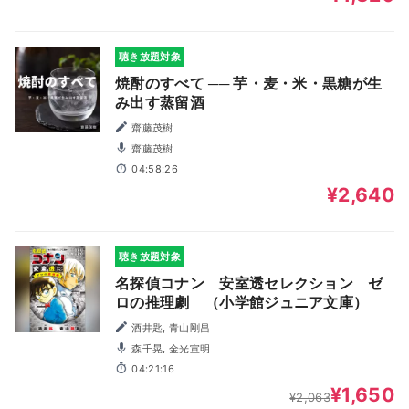
聴き放題対象
焼酎のすべて ── 芋・麦・米・黒糖が生
み出す蒸留酒
齋藤茂樹
齋藤茂樹
04:58:26
¥2,640
聴き放題対象
名探偵コナン 安室透セレクション ゼ
ロの推理劇 （小学館ジュニア文庫）
酒井匙, 青山剛昌
森千晃, 金光宣明
04:21:16
¥1,650
¥2,063