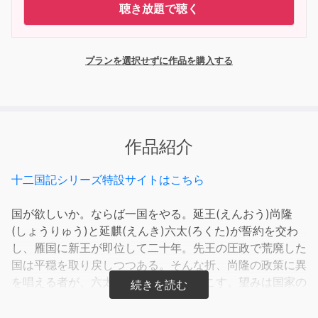
聴き放題で聴く
プランを選択せずに作品を購入する
作品紹介
十二国記シリーズ特設サイトはこちら
国が欲しいか。ならば一国をやる。延王(えんおう)尚隆
(しょうりゅう)と延麒(えんき)六太(ろくた)が誓約を交わ
し、雁国に新王が即位して二十年。先王の圧政で荒廃した
国は平穏を取り戻しつつある。そんな折、尚隆の政策に異
を唱える者が、六太を拉致し謀反を起こす。望みは国家の
平和か玉座の簒奪(さんだつ)か──二人の男の理想は、は
たしてどちらが民を安寧(やすらぎ)に導くのか。そして、