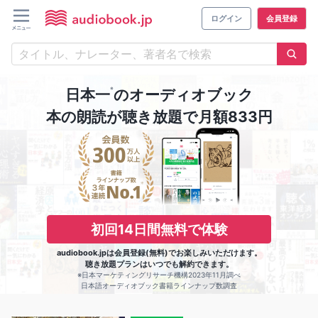
ログイン
会員登録
※
日本一
のオーディオブック
本の朗読が聴き放題で月額833円
初回14日間無料で体験
audiobook.jpは会員登録(無料)でお楽しみいただけます。
聴き放題プランはいつでも解約できます。
※日本マーケティングリサーチ機構2023年11月調べ
日本語オーディオブック書籍ラインナップ数調査