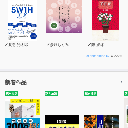
渡邉 光太郎
湯浅ちぐみ
陳 淑梅
Recommended by
新着作品
聴き放題
聴き放題
聴き放題
聴