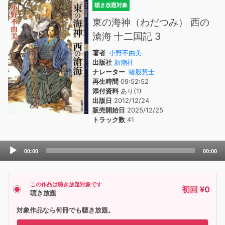
聴き放題対象
東の海神（わだつみ） 西の
滄海 十二国記 3
著者
小野不由美
出版社
新潮社
ナレーター
猪股慧士
再生時間
09:52:52
添付資料
あり(1)
出版日
2012/12/24
販売開始日
2025/12/25
トラック数
41
Audio
00:00
00:00
Player
この作品は聴き放題対象です
初回 ¥0
聴き放題
対象作品なら何冊でも聴き放題。