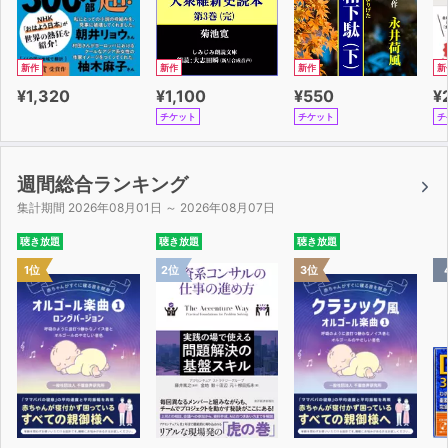
新作
新作
新作
新
¥1,320
¥1,100
¥550
¥
チケット
チケット
チ
週間総合ランキング
集計期間 2026年08月01日 ～ 2026年08月07日
聴き放題
聴き放題
聴き放題
1位
2位
3位