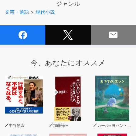
ジャンル
血の穢(けが)れを忌み嫌う麒麟を巻き込んだ争乱の行方
文芸・落語
>
現代小説
は。
■朗読：猪股慧士
■スタッフ
監修：礒嵜孝太
演出：佐田直啓(R-production)
今、あなたにオススメ
録音：湯浅悟朗(R-production)
■メインテーマ作曲：内田篤志
■制作協力：R-production
中谷彰宏
加藤諦三
カール=ヨハン・エリーン（著）