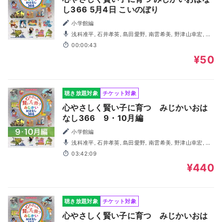
し366 5月4日 こいのぼり
小学館編
浅科准平, 石井孝英, 島田愛野, 南雲希美, 野津山幸宏, 八
木田幸恵, 山谷祥生, 神森徹也（歌・演奏）
00:00:43
¥50
聴き放題対象
チケット対象
心やさしく賢い子に育つ みじかいおは
なし366 9・10月編
小学館編
浅科准平, 石井孝英, 島田愛野, 南雲希美, 野津山幸宏, 八
木田幸恵, 山谷祥生, 神森徹也（歌・演奏）
03:42:09
¥440
聴き放題対象
チケット対象
心やさしく賢い子に育つ みじかいおは