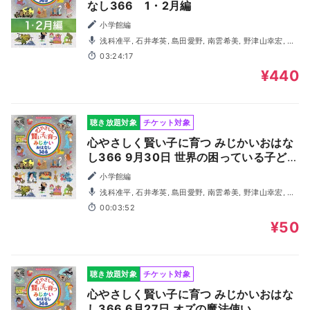
なし366 1・2月編
小学館編
浅科准平, 石井孝英, 島田愛野, 南雲希美, 野津山幸宏, 八
木田幸恵, 山谷祥生, 神森徹也（歌・演奏）
03:24:17
¥440
聴き放題対象
チケット対象
心やさしく賢い子に育つ みじかいおはな
し366 9月30日 世界の困っている子ども
たち
小学館編
浅科准平, 石井孝英, 島田愛野, 南雲希美, 野津山幸宏, 八
木田幸恵, 山谷祥生, 神森徹也（歌・演奏）
00:03:52
¥50
聴き放題対象
チケット対象
心やさしく賢い子に育つ みじかいおはな
し366 6月27日 オズの魔法使い