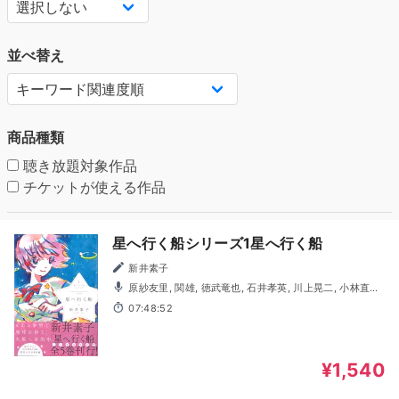
並べ替え
商品種類
聴き放題対象作品
チケットが使える作品
星へ行く船シリーズ1星へ行く船
新井素子
原紗友里, 関雄, 徳武竜也, 石井孝英, 川上晃二, 小林直人,
小河原みゆき, MARISA, 浅科准平, 長谷川知子
07:48:52
¥1,540