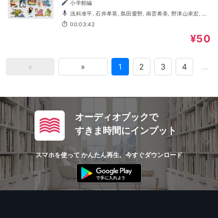
小学館編
浅科准平, 石井孝英, 島田愛野, 南雲希美, 野津山幸宏, 八
木田幸恵, 山谷祥生, 神森徹也（歌・演奏）
00:03:42
¥50
«
»
1
2
3
4
…
オーディオブックで
すきま時間にインプット
スマホを使って かんたん再生、今すぐダウンロード