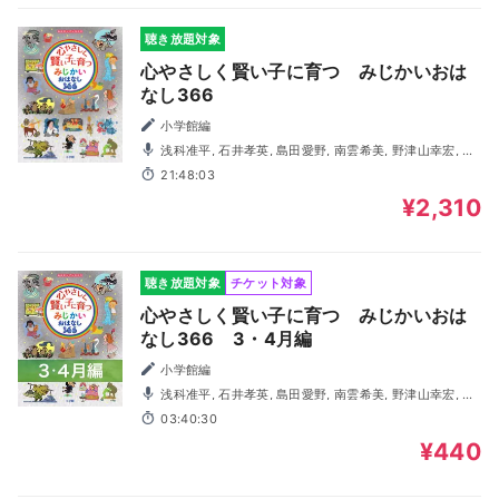
聴き放題対象
心やさしく賢い子に育つ みじかいおは
なし366
小学館編
浅科准平, 石井孝英, 島田愛野, 南雲希美, 野津山幸宏, 八
木田幸恵, 山谷祥生, 神森徹也（歌・演奏）
21:48:03
¥2,310
聴き放題対象
チケット対象
心やさしく賢い子に育つ みじかいおは
なし366 3・4月編
小学館編
浅科准平, 石井孝英, 島田愛野, 南雲希美, 野津山幸宏, 八
木田幸恵, 山谷祥生, 神森徹也（歌・演奏）
03:40:30
¥440