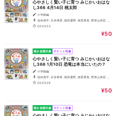
心やさしく賢い子に育つ みじかいおはな
し366 4月14日 桃太郎
小学館編
浅科准平, 石井孝英, 島田愛野, 南雲希美, 野津山幸宏, 八
木田幸恵, 山谷祥生, 神森徹也（歌・演奏）
00:03:53
¥50
聴き放題対象
チケット対象
心やさしく賢い子に育つ みじかいおはな
し366 1月10日 恐竜は本当にいたの？
小学館編
浅科准平, 石井孝英, 島田愛野, 南雲希美, 野津山幸宏, 八
木田幸恵, 山谷祥生, 神森徹也（歌・演奏）
00:03:26
¥50
聴き放題対象
チケット対象
心やさしく賢い子に育つ みじかいおはな