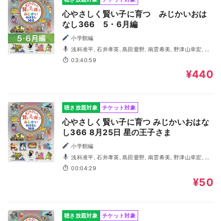
心やさしく賢い子に育つ みじかいおは
なし366 5・6月編
小学館編
浅科准平, 石井孝英, 島田愛野, 南雲希美, 野津山幸宏, 八
木田幸恵, 山谷祥生, 神森徹也（歌・演奏）
03:40:59
¥440
聴き放題対象
チケット対象
心やさしく賢い子に育つ みじかいおはな
し366 8月25日 星の王子さま
小学館編
浅科准平, 石井孝英, 島田愛野, 南雲希美, 野津山幸宏, 八
木田幸恵, 山谷祥生, 神森徹也（歌・演奏）
00:04:29
¥50
聴き放題対象
チケット対象