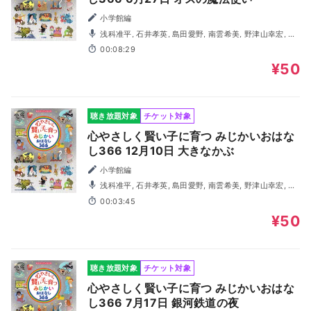
小学館編
浅科准平, 石井孝英, 島田愛野, 南雲希美, 野津山幸宏, 八
木田幸恵, 山谷祥生, 神森徹也（歌・演奏）
00:08:29
¥50
聴き放題対象
チケット対象
心やさしく賢い子に育つ みじかいおはな
し366 12月10日 大きなかぶ
小学館編
浅科准平, 石井孝英, 島田愛野, 南雲希美, 野津山幸宏, 八
木田幸恵, 山谷祥生, 神森徹也（歌・演奏）
00:03:45
¥50
聴き放題対象
チケット対象
心やさしく賢い子に育つ みじかいおはな
し366 7月17日 銀河鉄道の夜