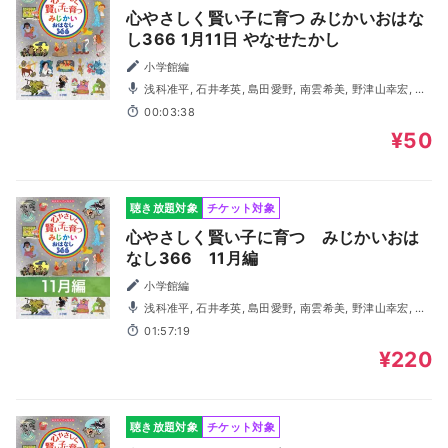
心やさしく賢い子に育つ みじかいおはな
し366 1月11日 やなせたかし
小学館編
浅科准平, 石井孝英, 島田愛野, 南雲希美, 野津山幸宏, 八
木田幸恵, 山谷祥生, 神森徹也（歌・演奏）
00:03:38
¥50
聴き放題対象
チケット対象
心やさしく賢い子に育つ みじかいおは
なし366 11月編
小学館編
浅科准平, 石井孝英, 島田愛野, 南雲希美, 野津山幸宏, 八
木田幸恵, 山谷祥生, 神森徹也（歌・演奏）
01:57:19
¥220
聴き放題対象
チケット対象