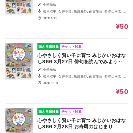
小学館編
浅科准平, 石井孝英, 島田愛野, 南雲希美, 野津山幸宏, 八
木田幸恵, 山谷祥生, 神森徹也（歌・演奏）
00:04:13
¥50
聴き放題対象
チケット対象
心やさしく賢い子に育つ みじかいおはな
し366 3月27日 俳句を読んでみよう～松
尾芭蕉～
小学館編
浅科准平, 石井孝英, 島田愛野, 南雲希美, 野津山幸宏, 八
木田幸恵, 山谷祥生, 神森徹也（歌・演奏）
00:03:08
¥50
聴き放題対象
チケット対象
心やさしく賢い子に育つ みじかいおはな
し366 2月28日 お寿司のはじまり