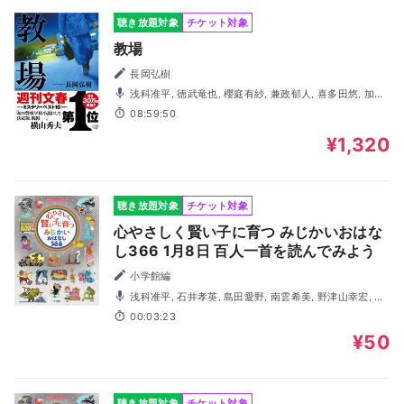
聴き放題対象
チケット対象
教場
長岡弘樹
浅科准平, 徳武竜也, 櫻庭有紗, 兼政郁人, 喜多田悠, 加古
将基, 川上晃二, 岩崎了
08:59:50
¥1,320
聴き放題対象
チケット対象
心やさしく賢い子に育つ みじかいおはな
し366 1月8日 百人一首を読んでみよう
小学館編
浅科准平, 石井孝英, 島田愛野, 南雲希美, 野津山幸宏, 八
木田幸恵, 山谷祥生, 神森徹也（歌・演奏）
00:03:23
¥50
聴き放題対象
チケット対象