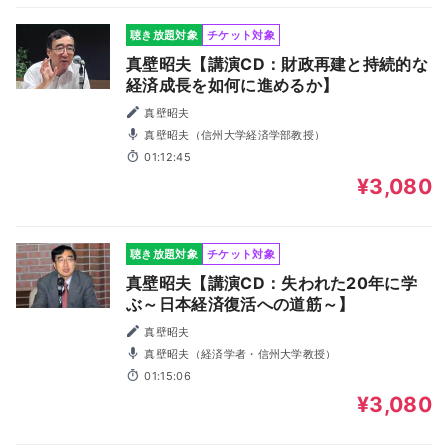
聴き放題対象
チケット対象
真壁昭夫【講演CD：財政再建と持続的な
経済成長を如何に進めるか】
真壁昭夫
真壁昭夫（信州大学経済学部教授）
01:12:45
¥3,080
聴き放題対象
チケット対象
真壁昭夫【講演CD：失われた20年に学
ぶ～日本経済復活への道筋～】
真壁昭夫
真壁昭夫（経済学者・信州大学教授）
01:15:06
¥3,080