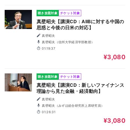
聴き放題対象
チケット対象
真壁昭夫【講演CD：AIIBに対する中国の
思惑と今後の日米の対応】
真壁昭夫
真壁昭夫（信州大学経済学部教授）
01:19:37
¥3,080
聴き放題対象
チケット対象
真壁昭夫【講演CD：新しいファイナンス
理論から見た金融・経済動向】
真壁昭夫
真壁昭夫（みずほ総合研究所上席研究員）
01:26:31
¥3,080