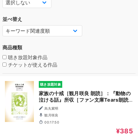
並べ替え
商品種類
聴き放題対象作品
チケットが使える作品
聴き放題対象
家族の十戒［観月咲良 朗読］：『動物の
泣ける話』所収［ファン文庫Tears朗読
ブック］
烏丸紫明
観月咲良
00:17:50
¥385