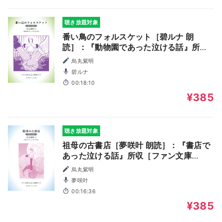
聴き放題対象
番い鳥のフォルスケット［碧ルナ 朗
読］：『動物園であった泣ける話』所収
［ファン文庫Tears朗読ブック］
烏丸紫明
碧ルナ
00:18:10
¥385
聴き放題対象
祖母の古書店［夢咲叶 朗読］：『書店で
あった泣ける話』所収［ファン文庫
Tears朗読ブック］
烏丸紫明
夢咲叶
00:16:36
¥385