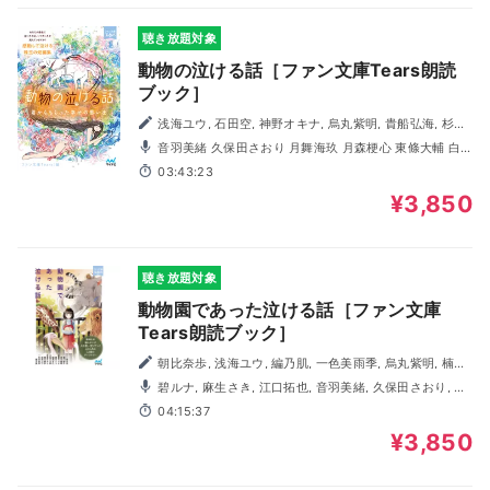
聴き放題対象
動物の泣ける話［ファン文庫Tears朗読
ブック］
浅海ユウ, 石田空, 神野オキナ, 烏丸紫明, 貴船弘海, 杉背
よい, 鳴海澪, 猫屋ちゃき, 水城正太郎, 溝口智子, 矢凪
音羽美緒 久保田さおり 月舞海玖 月森梗心 東條大輔 白
蘭 観月咲良 夢咲叶 吉川雅子 わたなべかずひろ
03:43:23
¥3,850
聴き放題対象
動物園であった泣ける話［ファン文庫
Tears朗読ブック］
朝比奈歩, 浅海ユウ, 編乃肌, 一色美雨季, 烏丸紫明, 楠谷
佑, 霜月りつ, 那識あきら, 猫屋ちゃき, 鳩見すた, 水城正太
碧ルナ, 麻生さき, 江口拓也, 音羽美緒, 久保田さおり, 酒
郎, 溝口智子
井孝祥, 篠崎愛, 藤井孝弘, 眞壁ゆみ, WAKASAYURI, わたな
04:15:37
べかずひろ
¥3,850