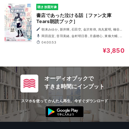
聴き放題対象
書店であった泣ける話［ファン文庫
Tears朗読ブック］
朝来みゆか, 新井輝, 石田空, 金沢有倖, 烏丸紫明, 楠谷佑,
澤ノ倉クナリ, 杉背よい, 遠原嘉乃, 猫屋ちゃき, 溝口智子, 迎
岡田昌宜, 音羽美緒, 金村明日香, 月森梗心, 東條大輔, 撫
ラミン
養佑樹, 夢咲叶, WAKASAYURI
04:00:53
¥3,850
オーディオブックで
すきま時間にインプット
スマホを使って かんたん再生、今すぐダウンロード