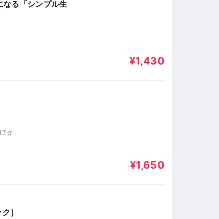
になる「シンプル生
¥1,430
田了介
¥1,650
ック］