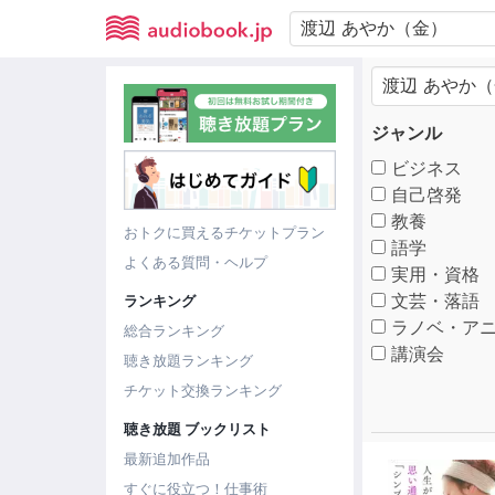
ジャンル
ビジネス
自己啓発
教養
おトクに買えるチケットプラン
語学
よくある質問・ヘルプ
実用・資格
文芸・落語
ランキング
ラノベ・アニ
総合ランキング
講演会
聴き放題ランキング
チケット交換ランキング
聴き放題 ブックリスト
最新追加作品
すぐに役立つ！仕事術