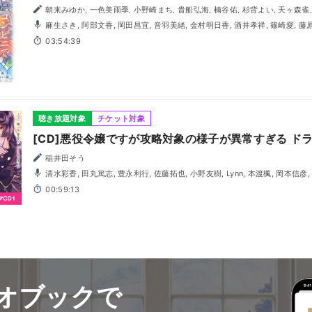
朝来みゆか, 一色美雨季, 小野崎まち, 貴船弘海, 楠谷佑, 杉背よい, 天ヶ森雀, 遠原嘉乃, 猫屋ちゃき, ひらび
久美, 溝口智子, 矢凪
麻生さき, 阿部文香, 岡田昌宜, 音羽美緒, 金村明日香, 酒井孝祥, 篠崎愛, 藤原真聖, 丸山エレキ, 撫養佑樹,
吉川雅子, わたなべかずひろ
03:54:39
聴き放題対象
チケット対象
[CD]悪役令嬢ですが攻略対象の様子が異常すぎる ドラ
稲井田そう
清水彩香, 田丸篤志, 豊永利行, 佐藤拓也, 小野友樹, Lynn, 本渡楓, 岡本信彦, 八代拓, 内山夕実, 古川慎, 浦和
希, 髙坂篤志, 渡部恵子
00:59:13
オブックで