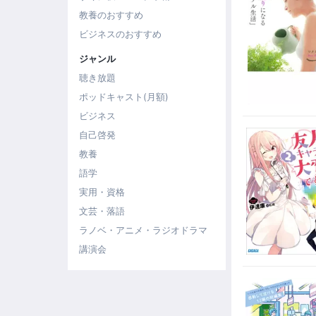
教養のおすすめ
ビジネスのおすすめ
ジャンル
聴き放題
ポッドキャスト(月額)
ビジネス
自己啓発
教養
語学
実用・資格
文芸・落語
ラノベ・アニメ・ラジオドラマ
講演会