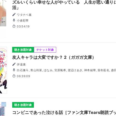
ズルいくらい幸せな人がやっている 人生が思い通り
活」
ワタナベ薫
小倉彩華
03:54:19
聴き放題対象
チケット対象
友人キャラは大変ですか？ 2（ガガガ文庫）
伊達康
白石兼斗, 青山玲菜, ほなみ, 宮原颯希, 渡辺けあき, 神本綾華, 留冬藍名, 森
06:39:09
聴き放題対象
コンビニであった泣ける話［ファン文庫Tears朗読ブ