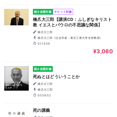
聴き放題対象
チケット対象
橋爪大三郎【講演CD：ふしぎなキリスト
教 イエスとパウロの不思議な関係】
橋爪大三郎
橋爪大三郎（社会学者・東京工業大学名誉教授）
01:13:56
¥3,080
聴き放題対象
死ぬとはどういうことか
橋爪大三郎
橋爪大三郎
00:56:52
死の講義