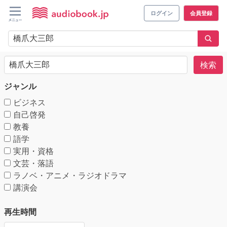
ログイン
会員登録
検索
ジャンル
ビジネス
自己啓発
教養
語学
実用・資格
文芸・落語
ラノベ・アニメ・ラジオドラマ
講演会
再生時間