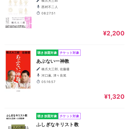
橋爪大三郎
西村不二人
08:27:51
¥2,200
聴き放題対象
チケット対象
あぶない一神教
橋爪大三郎, 佐藤優
河口薫, 津々良篤
05:16:57
¥1,320
聴き放題対象
チケット対象
ふしぎなキリスト教