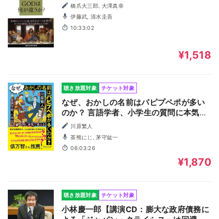
橋爪大三郎, 大澤真幸
伊藤武, 清水圭吾
10:33:02
¥1,518
聴き放題対象
チケット対象
なぜ、おかしの名前はパピプペポが多い
のか？ 言語学者、小学生の質問に本気で
答える
川原繁人
茶熊にじ, 茅守紘一
06:03:26
¥1,870
聴き放題対象
チケット対象
小林慶一郎【講演CD：膨大な政府債務に