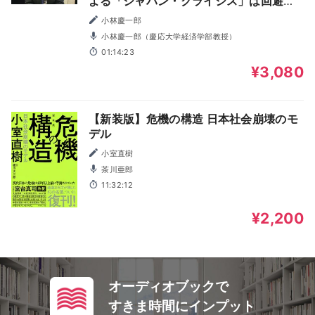
よる「ジャパン・クライシス」は回避で
きるか】
小林慶一郎
小林慶一郎（慶応大学経済学部教授）
01:14:23
¥3,080
【新装版】危機の構造 日本社会崩壊のモ
デル
小室直樹
茶川亜郎
11:32:12
¥2,200
オーディオブックで
すきま時間にインプット