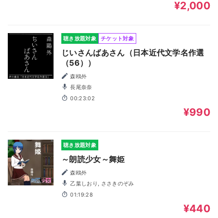
¥2,000
聴き放題対象
チケット対象
じいさんばあさん（日本近代文学名作選
（56））
森鴎外
長尾奈奈
00:23:02
¥990
聴き放題対象
～朗読少女～舞姫
森鴎外
乙葉しおり, ささきのぞみ
01:19:28
¥440