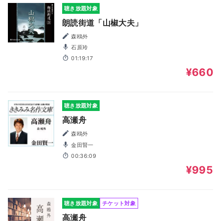
聴き放題対象
朗読街道「山椒大夫」
森鴎外
石原玲
01:19:17
¥660
聴き放題対象
高瀬舟
森鴎外
金田賢一
00:36:09
¥995
聴き放題対象
チケット対象
高瀬舟