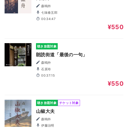
森鴎外
七味春五郎
00:34:47
¥550
聴き放題対象
朗読街道「最後の一句」
森鴎外
石原玲
00:37:15
¥550
聴き放題対象
チケット対象
山椒大夫
森鴎外
伊藤治明