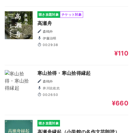
聴き放題対象
チケット対象
高瀬舟
森鴎外
伊藤治明
00:29:38
¥110
寒山拾得・寒山拾得縁起
森鴎外
井川比佐志
00:26:50
¥660
聴き放題対象
高瀬舟縁起（小学館の名作文芸朗読）