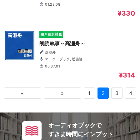
01:22:08
¥330
聴き放題対象
朗読執事～高瀬舟～
森鴎外
マーク・ブック, 近藤隆
00:37:01
¥314
«
»
1
2
3
4
オーディオブックで
すきま時間にインプット