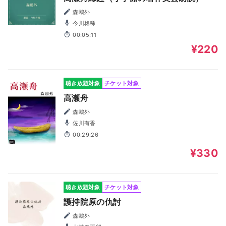
森鴎外
今川柊稀
00:05:11
¥220
聴き放題対象
チケット対象
高瀬舟
森鴎外
佐川有香
00:29:26
¥330
聴き放題対象
チケット対象
護持院原の仇討
森鴎外