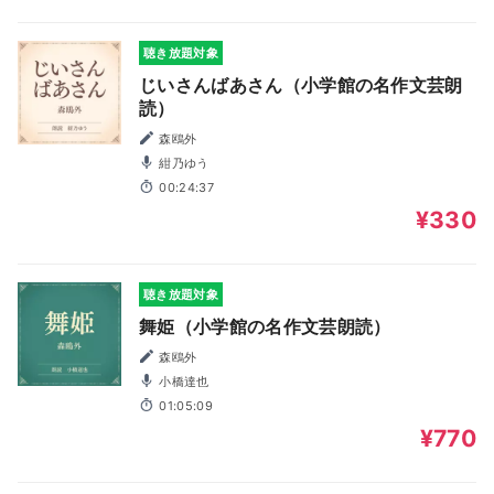
聴き放題対象
じいさんばあさん（小学館の名作文芸朗
読）
森鴎外
紺乃ゆう
00:24:37
¥330
聴き放題対象
舞姫（小学館の名作文芸朗読）
森鴎外
小橋達也
01:05:09
¥770