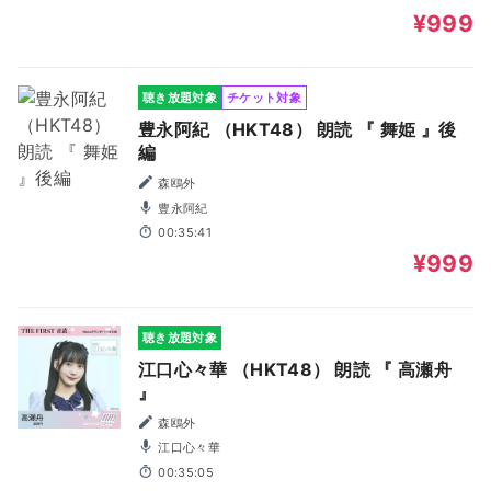
¥999
聴き放題対象
チケット対象
豊永阿紀 （HKT48） 朗読 『 舞姫 』後
編
森鴎外
豊永阿紀
00:35:41
¥999
聴き放題対象
江口心々華 （HKT48） 朗読 『 高瀬舟
』
森鴎外
江口心々華
00:35:05