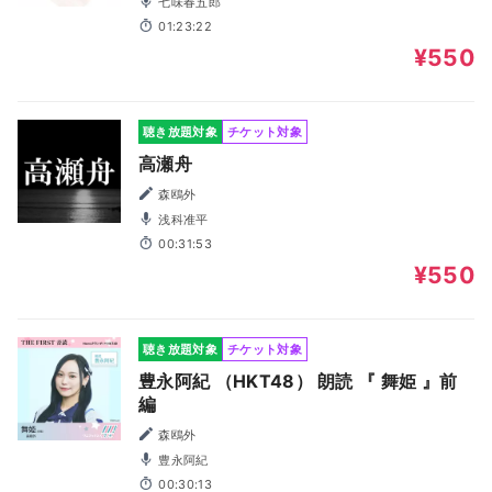
七味春五郎
01:23:22
¥550
聴き放題対象
チケット対象
高瀬舟
森鴎外
浅科准平
00:31:53
¥550
聴き放題対象
チケット対象
豊永阿紀 （HKT48） 朗読 『 舞姫 』前
編
森鴎外
豊永阿紀
00:30:13