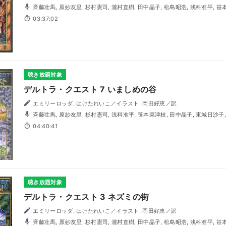
斉藤壮馬, 原紗友里, 杉村憲司, 瀧村直樹, 田中晶子, 松島昭浩, 浅科准平, 笹本菜津枝, 佐々健太, 東城日沙子,
高槻陽一, 青木崇
03:37:02
聴き放題対象
デルトラ・クエスト 7 いましめの谷
エミリーロッダ, はけたれいこ／イラスト, 岡田好恵／訳
斉藤壮馬, 原紗友里, 杉村憲司, 浅科准平, 笹本菜津枝, 田中晶子, 東城日沙子, 中村純也, 広瀬裕也, 松島昭浩,
青木崇
04:40:41
聴き放題対象
デルトラ・クエスト 3 ネズミの街
エミリーロッダ, はけたれいこ／イラスト, 岡田好恵／訳
斉藤壮馬, 原紗友里, 杉村憲司, 瀧村直樹, 田中晶子, 松島昭浩, 浅科准平, 笹本菜津枝, 佐々健太, 東城日沙子,