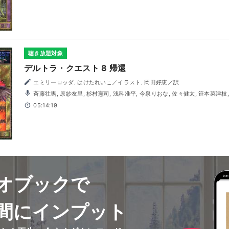
聴き放題対象
デルトラ・クエスト 8 帰還
エミリーロッダ, はけたれいこ／イラスト, 岡田好恵／訳
斉藤壮馬, 原紗友里, 杉村憲司, 浅科准平, 今泉りおな, 佐々健太, 笹本菜津枝, 田中晶子, 東城日沙子, 中村純
也, 広瀬裕也, 松島昭浩, 青木崇
05:14:19
オブックで
間にインプット