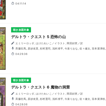
青木崇
04:11:14
聴き放題対象
デルトラ・クエスト 5 恐怖の山
エミリーロッダ, はけたれいこ／イラスト, 岡田好恵／訳
斉藤壮馬, 原紗友里, 杉村憲司, 浅科准平, 今泉りおな, 佐々健太, 笹本菜津枝, 田中晶子, 東城日沙子, 中村純
也, 松島昭浩, 青木崇
04:29:36
聴き放題対象
デルトラ・クエスト 6 魔物の洞窟
エミリーロッダ, はけたれいこ／イラスト, 岡田好恵／訳
斉藤壮馬, 原紗友里, 杉村憲司, 浅科准平, 今泉りおな, 佐々健太, 笹本菜津枝, 田中晶子, 中村純也, 広瀬裕也,
松島昭浩, 青木崇
04:28:06