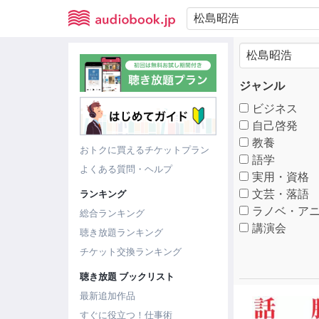
ジャンル
ビジネス
自己啓発
教養
おトクに買えるチケットプラン
語学
よくある質問・ヘルプ
実用・資格
文芸・落語
ランキング
ラノベ・アニ
総合ランキング
講演会
聴き放題ランキング
チケット交換ランキング
聴き放題 ブックリスト
最新追加作品
すぐに役立つ！仕事術