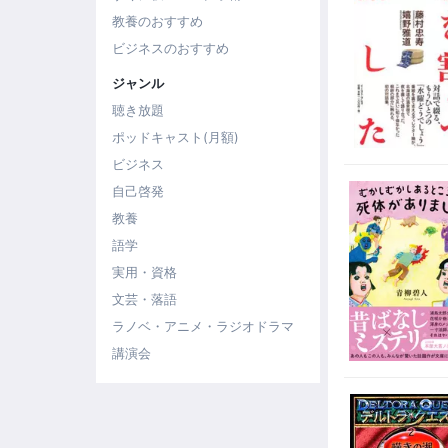
教養のおすすめ
ビジネスのおすすめ
ジャンル
聴き放題
ポッドキャスト(月額)
ビジネス
自己啓発
教養
語学
実用・資格
文芸・落語
ラノベ・アニメ・ラジオドラマ
講演会