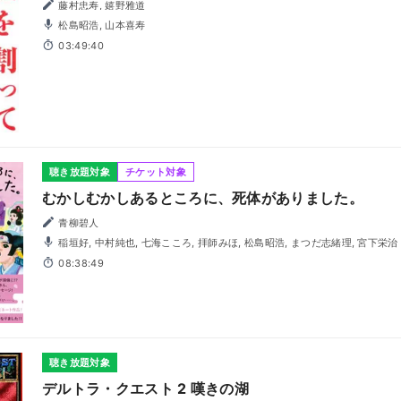
藤村忠寿, 嬉野雅道
松島昭浩, 山本喜寿
03:49:40
聴き放題対象
チケット対象
むかしむかしあるところに、死体がありました。
青柳碧人
稲垣好, 中村純也, 七海こころ, 拝師みほ, 松島昭浩, まつだ志緒理, 宮下栄治
08:38:49
聴き放題対象
デルトラ・クエスト 2 嘆きの湖