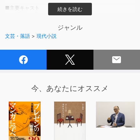
■主要キャスト
リーフ ：斉藤壮馬
ジャスミン ：原紗友里
ジャンル
バルダ ：杉村憲司
文芸・落語
>
現代小説
語り部 ：青木崇
■制作協力＆音楽制作
サウンドプロダクション吟
今、あなたにオススメ