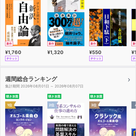
新作
新作
新作
新
¥1,760
¥1,320
¥550
¥
チケット
チケット
チ
週間総合ランキング
集計期間 2026年08月01日 ～ 2026年08月07日
聴き放題
聴き放題
聴き放題
1位
2位
3位