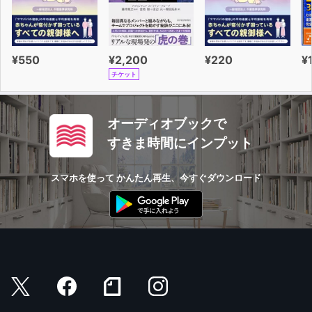
¥550
¥2,200
¥220
¥
チケット
オーディオブックで
すきま時間にインプット
スマホを使って かんたん再生、今すぐダウンロード