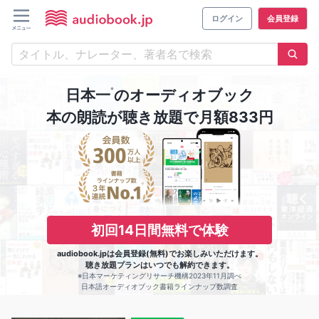
ログイン
会員登録
※
日本一
のオーディオブック
本の朗読が聴き放題で月額833円
初回14日間無料で体験
audiobook.jpは会員登録(無料)でお楽しみいただけます。
聴き放題プランはいつでも解約できます。
※日本マーケティングリサーチ機構2023年11月調べ
日本語オーディオブック書籍ラインナップ数調査