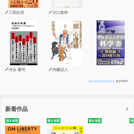
三田紀房
川口俊和
河合 雅司
内藤誼人
Recommended by
新着作品
聴き放題
聴き放題
聴き放題
聴