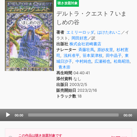
聴き放題対象
デルトラ・クエスト 7 いま
しめの谷
著者
エミリーロッダ
,
はけたれいこ
／イ
ラスト,
岡田好恵
／訳
出版社
株式会社岩崎書店
ナレーター
斉藤壮馬
,
原紗友里
,
杉村憲
司
,
浅科准平
,
笹本菜津枝
,
田中晶子
,
東
城日沙子
,
中村純也
,
広瀬裕也
,
松島昭浩
,
青木崇
再生時間
04:40:41
添付資料
なし
出版日
2003/2/5
販売開始日
2023/2/16
トラック数
18
Audio
00:00
00:00
Player
この作品は聴き放題対象です