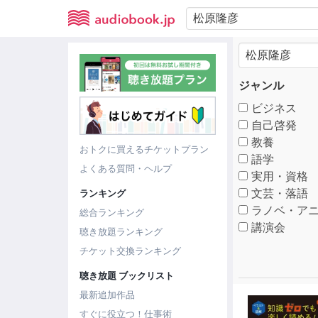
ジャンル
ビジネス
自己啓発
教養
おトクに買えるチケットプラン
語学
よくある質問・ヘルプ
実用・資格
文芸・落語
ランキング
ラノベ・アニ
総合ランキング
講演会
聴き放題ランキング
チケット交換ランキング
聴き放題 ブックリスト
最新追加作品
すぐに役立つ！仕事術