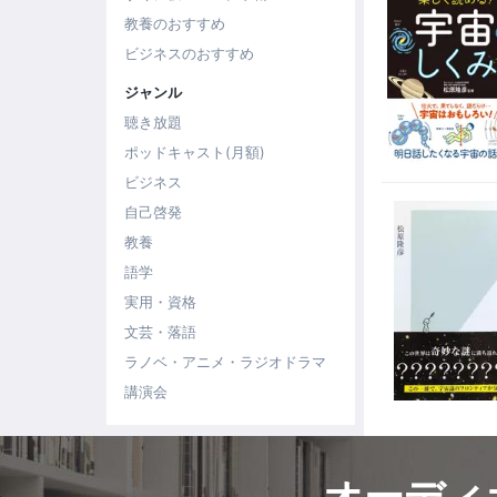
教養のおすすめ
ビジネスのおすすめ
ジャンル
聴き放題
ポッドキャスト(月額)
ビジネス
自己啓発
教養
語学
実用・資格
文芸・落語
ラノベ・アニメ・ラジオドラマ
講演会