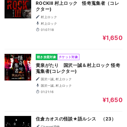
ROCKIII 村上ロック 怪奇蒐集者（コレ
クター)
村上ロック
村上ロック
01:07:18
¥1,650
聴き放題対象
チケット対象
黄泉がたり 国沢一誠＆村上ロック 怪奇
蒐集者(コレクター)
国沢一誠, 村上ロック
国沢一誠, 村上ロック
01:21:16
¥1,650
住倉カオスの怪談★語ルシス （23）
Channel恐怖