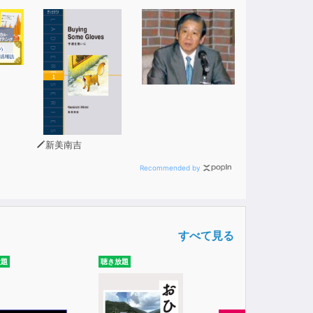
新美南吉
Recommended by
すべて見る
放題
聴き放題