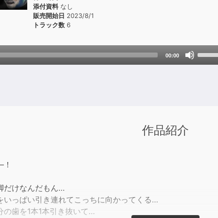
添付資料
なし
販売開始日
2023/8/1
トラック数
6
Use
00:00
Up/D
Arrow
keys
to
incre
or
作品紹介
decre
volum
―！
脚だけなんだもん…
をいっぱい引き連れてこっちに向かってくる…
分の歯を1本1本引き抜いて…