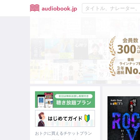
おトクに買えるチケットプラン