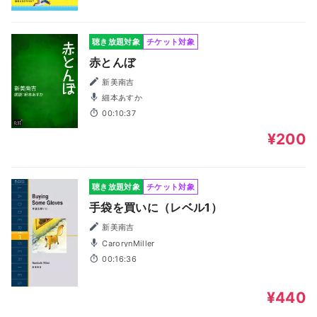
聴き放題対象
チケット対象
赤とんぼ
新美南吉
細本あすか
00:10:37
¥200
聴き放題対象
チケット対象
手袋を買いに（レベル1）
新美南吉
CarorynMiller
00:16:36
¥440