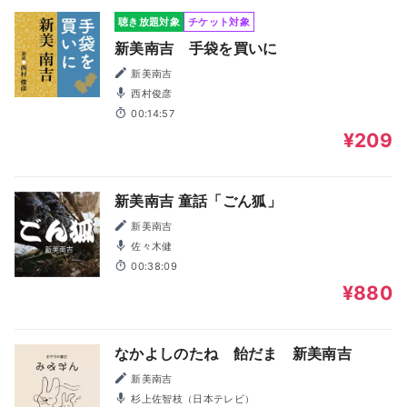
聴き放題対象
チケット対象
新美南吉 手袋を買いに
新美南吉
西村俊彦
00:14:57
¥209
新美南吉 童話「ごん狐」
新美南吉
佐々木健
00:38:09
¥880
なかよしのたね 飴だま 新美南吉
新美南吉
杉上佐智枝（日本テレビ）