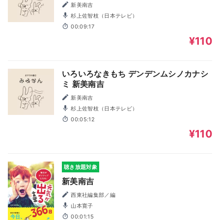
新美南吉
杉上佐智枝（日本テレビ）
00:09:17
¥110
いろいろなきもち デンデンムシノカナシ
ミ 新美南吉
新美南吉
杉上佐智枝（日本テレビ）
00:05:12
¥110
聴き放題対象
新美南吉
西東社編集部／編
山本寛子
00:01:15