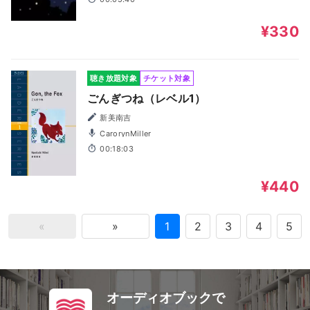
¥330
聴き放題対象
チケット対象
ごんぎつね（レベル1）
新美南吉
CarorynMiller
00:18:03
¥440
«
»
1
2
3
4
5
オーディオブックで