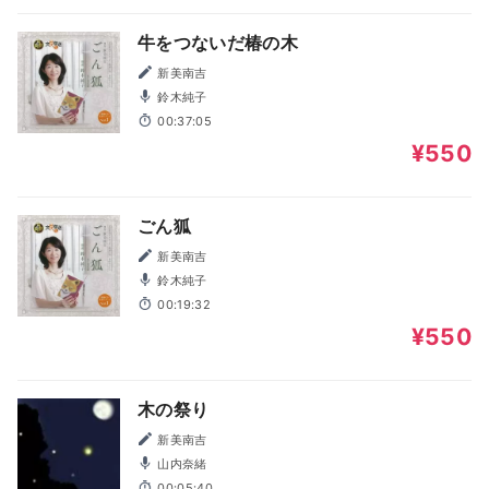
牛をつないだ椿の木
新美南吉
鈴木純子
00:37:05
¥550
ごん狐
新美南吉
鈴木純子
00:19:32
¥550
木の祭り
新美南吉
山内奈緒
00:05:40