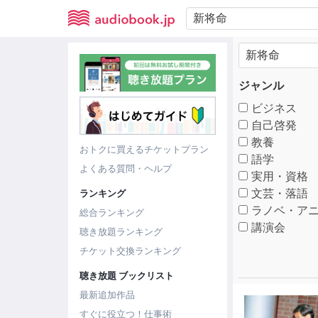
ジャンル
ビジネス
自己啓発
教養
おトクに買えるチケットプラン
語学
よくある質問・ヘルプ
実用・資格
文芸・落語
ランキング
ラノベ・アニ
総合ランキング
講演会
聴き放題ランキング
チケット交換ランキング
聴き放題 ブックリスト
最新追加作品
すぐに役立つ！仕事術