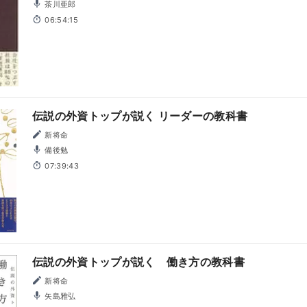
茶川亜郎
06:54:15
伝説の外資トップが説く リーダーの教科書
新将命
備後勉
07:39:43
伝説の外資トップが説く 働き方の教科書
新将命
矢島雅弘