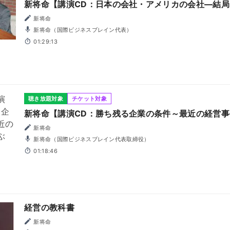
新将命【講演CD：日本の会社・アメリカの会社―結
新将命
新将命（国際ビジネスブレイン代表）
01:29:13
聴き放題対象
チケット対象
新将命【講演CD：勝ち残る企業の条件～最近の経営
新将命
新将命（国際ビジネスブレイン代表取締役）
01:18:46
経営の教科書
新将命