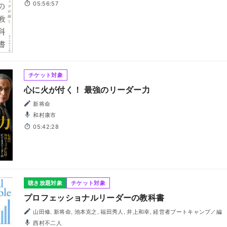
05:56:57
チケット対象
心に火が付く！ 最強のリーダー力
新将命
和村康市
05:42:28
聴き放題対象
チケット対象
プロフェッショナルリーダーの教科書
山田修, 新将命, 池本克之, 福田秀人, 井上和幸, 経営者ブートキャンプ／編
西村不二人