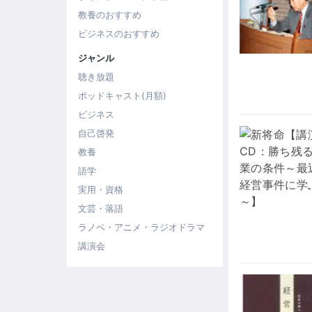
教養のおすすめ
ビジネスのおすすめ
ジャンル
聴き放題
ポッドキャスト(月額)
ビジネス
自己啓発
教養
語学
実用・資格
文芸・落語
ラノベ・アニメ・ラジオドラマ
講演会