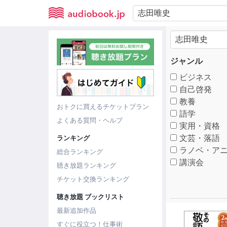
ジャンル
ビジネス
自己啓発
教養
おトクに買えるチケットプラン
語学
よくある質問・ヘルプ
実用・資格
文芸・落語
ランキング
ラノベ・アニ
総合ランキング
講演会
聴き放題ランキング
チケット交換ランキング
聴き放題 ブックリスト
最新追加作品
すぐに役立つ！仕事術