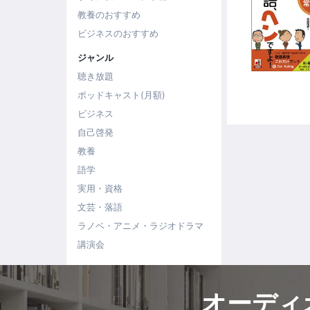
教養のおすすめ
ビジネスのおすすめ
ジャンル
聴き放題
ポッドキャスト(月額)
ビジネス
自己啓発
教養
語学
実用・資格
文芸・落語
ラノベ・アニメ・ラジオドラマ
講演会
オーディ