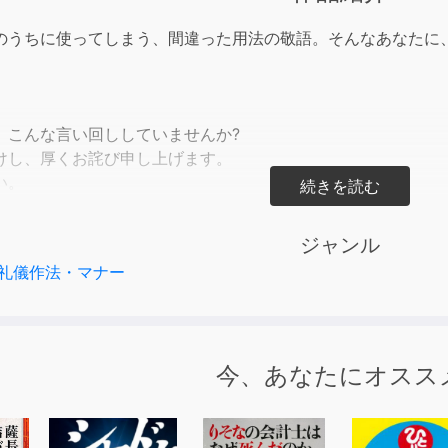
to
incre
のうちに使ってしまう、間違った用法の敬語。そんなあなたに
or
decre
volum
、こんな言い回ししていませんか?
けし、厚くお詫び申し上げます。
い。
ました。
反対です。
ジャンル
うございました。etc…
礼儀作法・マナー
て誤った敬語の使い方。
ジネスの現場で知っておきたい最低限のフレーズを厳選のうえ
ランまで、「この一冊」があれば、もう恥をかかずに済む敬語本
は本オーディオブックで!!)
今、あなたにオスス