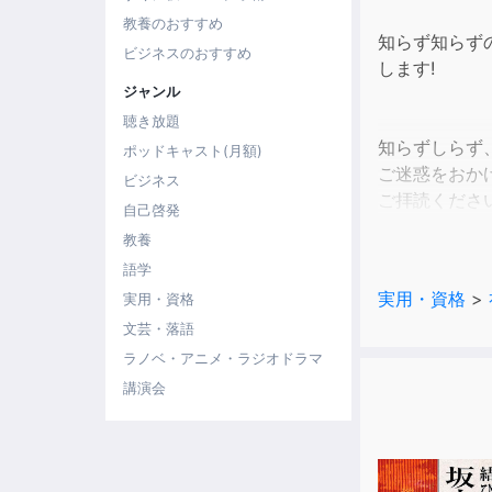
教養のおすすめ
知らず知らず
ビジネスのおすすめ
します!
ジャンル
聴き放題
知らずしらず
ポッドキャスト(月額)
ご迷惑をおか
ビジネス
ご拝読くださ
自己啓発
お車が来られ
教養
わたし的には
語学
ご拝聴ありがと
実用・資格
>
実用・資格
これらはすべ
文芸・落語
社会人ならビ
新人からベテ
ラノベ・アニメ・ラジオドラマ
(正しい言い方
講演会