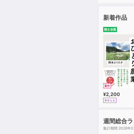
新着作品
聴き放題
新作
¥2,200
チケット
週間総合ラ
集計期間 2026年0