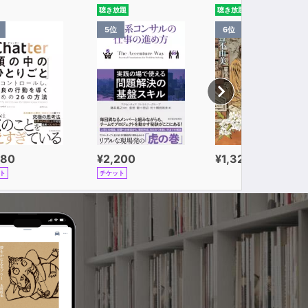
聴き放題
聴き放題
5位
6位
980
¥2,200
¥1,320
ト
チケット