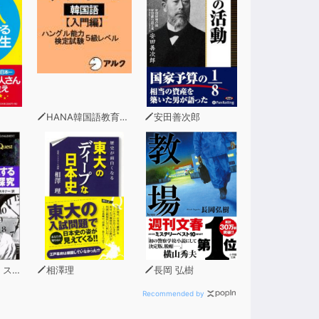
HANA韓国語教育研究会
安田善次郎
ミス
相澤理
長岡 弘樹
Recommended by