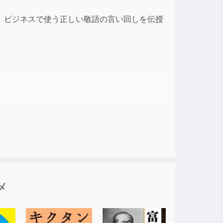
ase
、ビジネスで使う正しい敬語の言い回しを伝授
ase
e.
に厳選。
の決定版!
メ