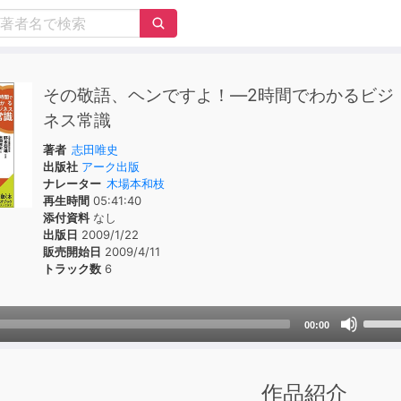
その敬語、ヘンですよ！―2時間でわかるビジ
ネス常識
著者
志田唯史
出版社
アーク出版
ナレーター
木場本和枝
再生時間
05:41:40
添付資料
なし
出版日
2009/1/22
販売開始日
2009/4/11
トラック数
6
Use
00:00
Up/D
Arrow
keys
作品紹介