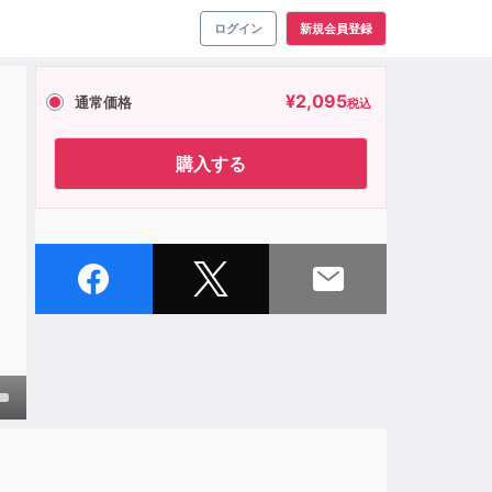
ログイン
新規会員登録
¥
2,095
通常価格
税込
購入する
own