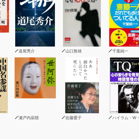
道尾秀介
山口敦雄
千葉純一
瀬戸内寂聴
佐藤愛子
ハイラム・W・ス