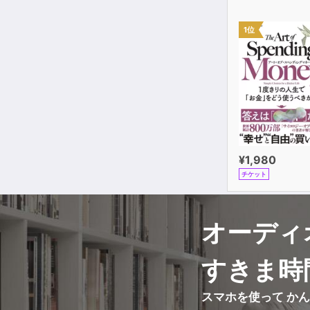
1位
¥1,980
チケット
オーディ
すきま時
スマホを使って か