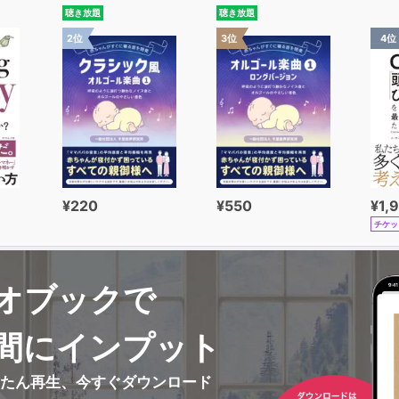
聴き放題
聴き放題
2位
3位
4位
¥220
¥550
¥1,
チケッ
オブックで
間にインプット
んたん再生、今すぐダウンロード