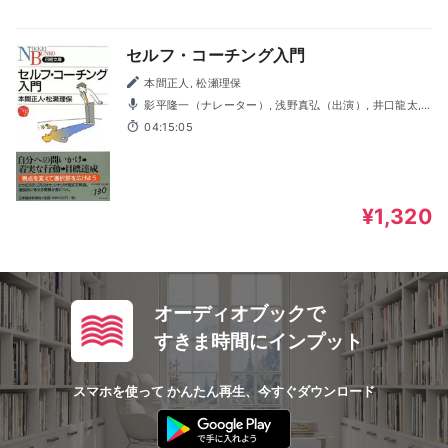
セルフ・コーチング入門
本間正人, 松瀬理保
影平隆一（ナレーター）, 浅野真弘（出演）, 井口龍太,
桑原英人, 柴原奈津美, 永作美和, 三上祐太
04:15:05
¥1,320
オーディオブックで
すきま時間にインプット
スマホを使って かんたん再生、今すぐダウンロード