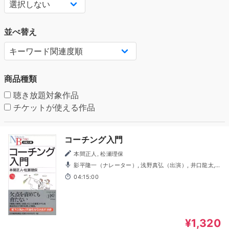
並べ替え
商品種類
聴き放題対象作品
チケットが使える作品
コーチング入門
本間正人, 松瀬理保
影平隆一（ナレーター）, 浅野真弘（出演）, 井口龍太,
桑原英人, 柴原奈津美, 永作美和, 三上祐太
04:15:00
¥1,320