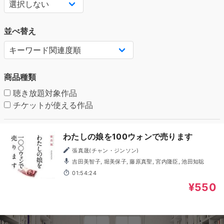
並べ替え
商品種類
聴き放題対象作品
チケットが使える作品
わたしの娘を100ウォンで売ります
張真晟(チャン・ジンソン)
吉田美智子, 堀美保子, 藤原真聖, 宮内隆臣, 池田知聡
01:54:24
¥550