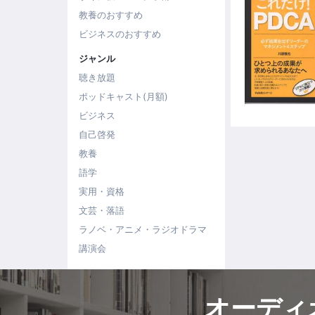
教養のおすすめ
ビジネスのおすすめ
ジャンル
聴き放題
ポッドキャスト(月額)
ビジネス
自己啓発
教養
語学
実用・資格
文芸・落語
ラノベ・アニメ・ラジオドラマ
講演会
オーディ