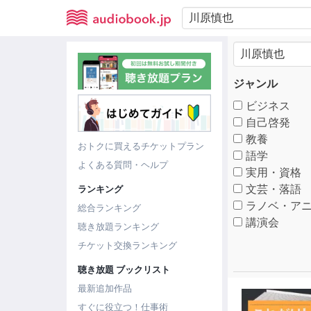
ジャンル
ビジネス
自己啓発
教養
おトクに買えるチケットプラン
語学
よくある質問・ヘルプ
実用・資格
文芸・落語
ランキング
ラノベ・アニ
総合ランキング
講演会
聴き放題ランキング
チケット交換ランキング
聴き放題 ブックリスト
最新追加作品
すぐに役立つ！仕事術