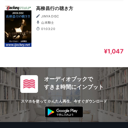
高柳昌行の聴き方
JINYA DISC
山本剛士
01:03:20
¥1,047
オーディオブックで
すきま時間にインプット
スマホを使って かんたん再生、今すぐダウンロード