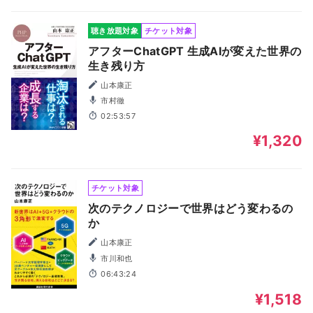
聴き放題対象
チケット対象
アフターChatGPT 生成AIが変えた世界の
生き残り方
山本康正
市村徹
02:53:57
¥1,320
チケット対象
次のテクノロジーで世界はどう変わるの
か
山本康正
市川和也
06:43:24
¥1,518