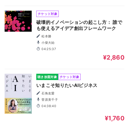
チケット対象
破壊的イノベーションの起こし方： 誰で
も使えるアイデア創出フレームワーク
松本勝
小柴大始
04:25:37
¥2,860
聴き放題対象
チケット対象
いまこそ知りたいAIビジネス
石角友愛
菅原美千子
04:38:40
¥1,760