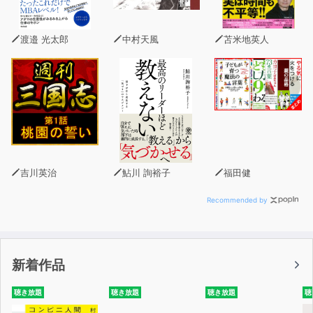
渡邉 光太郎
中村天風
苫米地英人
吉川英治
鮎川 詢裕子
福田健
Recommended by
新着作品
聴き放題
聴き放題
聴き放題
聴