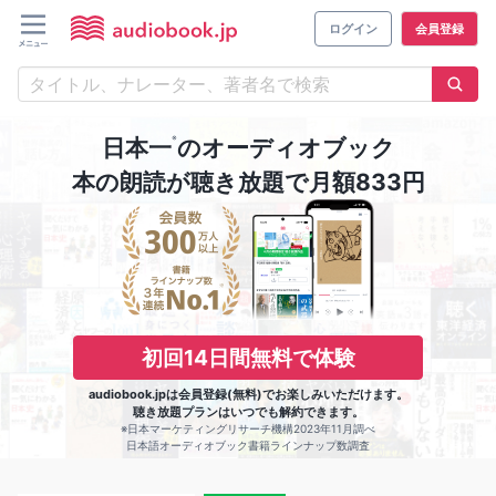
ログイン
会員登録
※
日本一
のオーディオブック
本の朗読が聴き放題で月額833円
初回14日間無料で体験
audiobook.jpは会員登録(無料)でお楽しみいただけます。
聴き放題プランはいつでも解約できます。
※日本マーケティングリサーチ機構2023年11月調べ
日本語オーディオブック書籍ラインナップ数調査