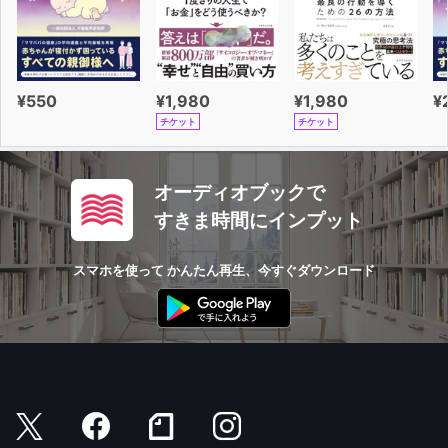
¥550
¥1,980
¥1,980
¥
チケット
チケット
オーディオブックで
すきま時間にインプット
スマホを使って かんたん再生、今すぐダウンロード