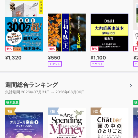
新作
新作
新作
新
¥1,320
¥550
¥1,100
¥
チケット
チケット
チ
週間総合ランキング
集計期間 2026年07月31日 ～ 2026年08月06日
聴き放題
聴
1位
2位
3位