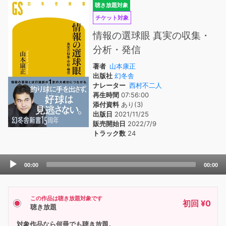
聴き放題対象
チケット対象
情報の選球眼 真実の収集・
分析・発信
著者
山本康正
出版社
幻冬舎
ナレーター
西村不二人
再生時間
07:56:00
添付資料
あり(3)
出版日
2021/11/25
販売開始日
2022/7/9
トラック数
24
Audio
00:00
00:00
Player
この作品は聴き放題対象です
初回 ¥0
聴き放題
対象作品なら何冊でも聴き放題。