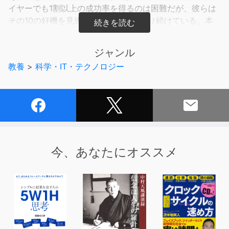
イヤーでも1割以上の成功率を得るのは困難だが、彼らは
その10の好機を見逃さずにバットを振り続けている。本
書では投資家である著者が、自ら実践する情報の収集・活
用法を指南。真実を見極める眼と、利益を最大化する思考
ジャンル
力を養う一冊。
教養
>
科学・IT・テクノロジー
今、あなたにオススメ