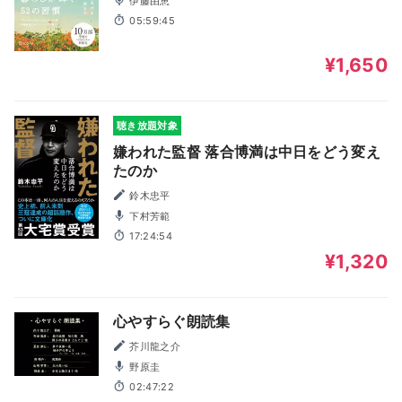
伊藤由恵
05:59:45
¥1,650
聴き放題対象
嫌われた監督 落合博満は中日をどう変え
たのか
鈴木忠平
下村芳範
17:24:54
¥1,320
心やすらぐ朗読集
芥川龍之介
野原圭
02:47:22