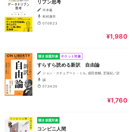
リブン思考
河本薫
和村康市
07:08:23
¥1,980
聴き放題対象
チケット対象
すらすら読める新訳 自由論
ジョン・スチュアート・ミル, 成田悠輔, 芝瑞紀／訳
誠
07:34:35
¥1,760
聴き放題対象
コンビニ人間