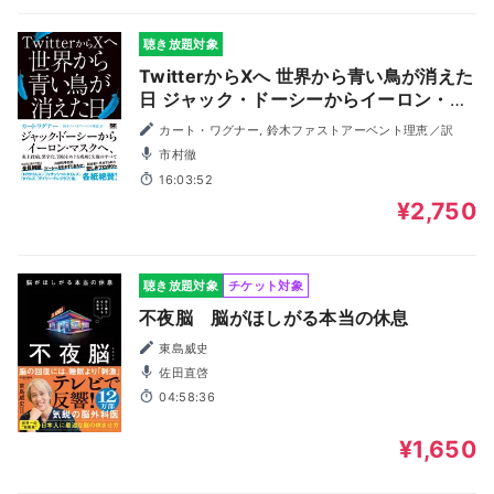
聴き放題対象
TwitterからXへ 世界から青い鳥が消えた
日 ジャック・ドーシーからイーロン・マ
スクへ、炎上投稿、黒字化、買収をめぐ
カート・ワグナー, 鈴木ファストアーベント理恵／訳
る成功と失敗のすべて
市村徹
16:03:52
¥2,750
聴き放題対象
チケット対象
不夜脳 脳がほしがる本当の休息
東島威史
佐田直啓
04:58:36
¥1,650