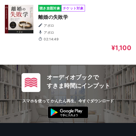
聴き放題対象
チケット対象
離婚の失敗学
アポロ
アポロ
02:14:49
¥1,100
オーディオブックで
すきま時間にインプット
スマホを使って かんたん再生、今すぐダウンロード