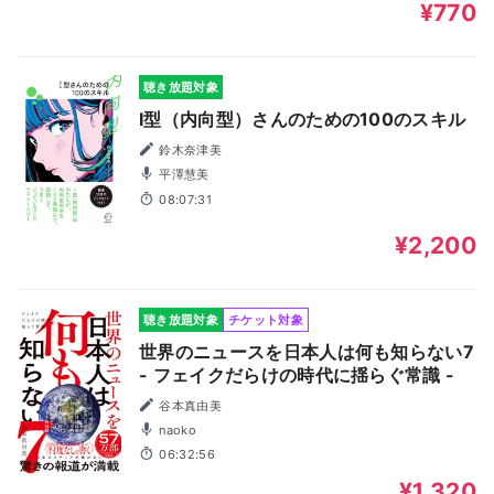
¥770
聴き放題対象
I型（内向型）さんのための100のスキル
鈴木奈津美
平澤慧美
08:07:31
¥2,200
聴き放題対象
チケット対象
世界のニュースを日本人は何も知らない7
- フェイクだらけの時代に揺らぐ常識 -
谷本真由美
naoko
06:32:56
¥1,320