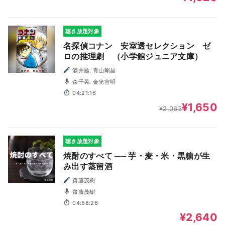
聴き放題対象
名探偵コナン 安室透セレクション ゼ
ロの推理劇 （小学館ジュニア文庫）
酒井匙, 青山剛昌
森千晃, 金光宣明
04:21:16
¥1,650
¥2,063
聴き放題対象
焼酎のすべて ── 芋・麦・米・黒糖が生
み出す蒸留酒
齋藤茂樹
齋藤茂樹
04:58:26
¥2,640