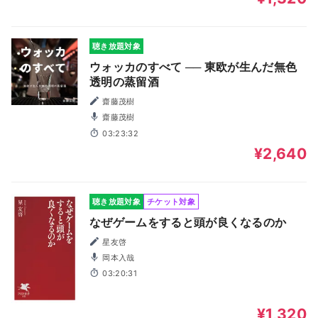
聴き放題対象
ウォッカのすべて ── 東欧が生んだ無色
透明の蒸留酒
齋藤茂樹
齋藤茂樹
03:23:32
¥2,640
聴き放題対象
チケット対象
なぜゲームをすると頭が良くなるのか
星友啓
岡本入哉
03:20:31
¥1,320