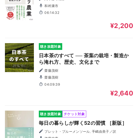
和村康市
06:14:32
¥2,200
聴き放題対象
日本茶のすべて ── 茶葉の栽培・製造か
ら淹れ方、歴史、文化まで
齋藤茂樹
齋藤茂樹
04:09:39
¥2,640
聴き放題対象
チケット対象
毎日の暮らしが輝く52の習慣 ［新版］
ブレット・ブルーメンソール, 手嶋由美子／訳