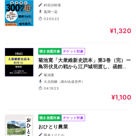
村田沙耶香
風間一花
03:50:22
¥1,320
聴き放題対象
チケット対象
菊池寛「大衆維新史読本」第3巻（完）ー
鳥羽伏見の戦から江戸城明渡し、函館戦
争等まで（しみじみ朗読文庫）
菊池寛
大志田瞬（新AI合成音声）
04:19:23
¥1,100
聴き放題対象
チケット対象
おひとり農業
岡本よりたか