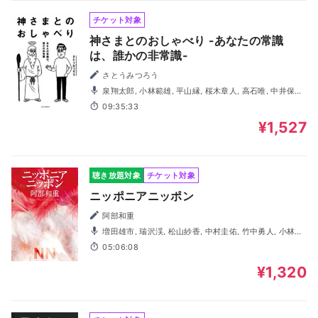
チケット対象
神さまとのおしゃべり -あなたの常識
は、誰かの非常識-
さとうみつろう
泉翔太郎, 小林範雄, 平山縁, 桜木章人, 高石唯, 中井保弘,
中村圭佑, 水口まつり, 櫻井菜々絵
09:35:33
¥1,527
聴き放題対象
チケット対象
ニッポニアニッポン
阿部和重
増田雄市, 瑞沢渓, 松山紗香, 中村圭佑, 竹中勇人, 小林範
雄
05:06:08
¥1,320