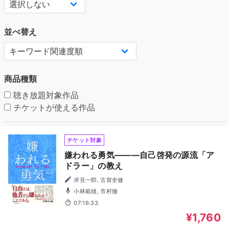
並べ替え
商品種類
聴き放題対象作品
チケットが使える作品
チケット対象
嫌われる勇気―――自己啓発の源流「ア
ドラー」の教え
岸見一郎, 古賀史健
小林範雄, 市村徹
07:16:33
¥1,760