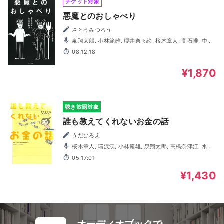
チケット対象
悪魔とのおしゃべり
さとうみつろう
泉翔太郎, 小林範雄, 櫻井奈々絵, 桜木章人, 高石唯, 中村
圭佑, 神保巴
08:12:18
¥1,870
聴き放題対象
誰も教えてくれないお金の話
うだひろえ
桜木章人, 瑞沢渓, 小林範雄, 泉翔太郎, 高橋奈津江, 水口
まつり, 小林眞紀, 平山縁
05:17:01
¥1,430