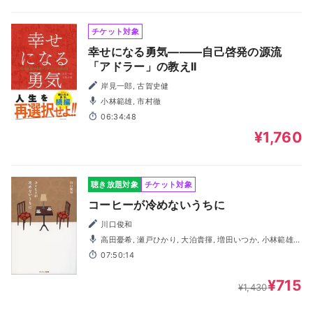
チケット対象
幸せになる勇気―――自己啓発の源流
「アドラー」の教えII
岸見一郎, 古賀史健
小林範雄, 市村徹
06:34:48
¥1,760
聴き放題対象
チケット対象
コーヒーが冷めないうちに
川口俊和
高田憂希, 瀬戸ひかり, 大泊貴揮, 増田いつか, 小林範雄,
高橋奈津江, 瑞沢渓, 菅野えみ, 多田啓太, 田所陽向
07:50:14
¥715
¥1,430