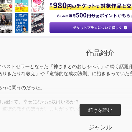
to
incre
or
decre
volum
作品紹介
! 大ベストセラーとなった『神さまとのおしゃべり』に続く話題
ありきたりな教え」や「道徳的な成功法則」に飽ききっていた
ろうに問うのだった。
をし続けて、幸せになれた奴はいるか？
、道徳の教えのほうが、まちがっていたのさ。
は、貴様らの願望を満たす“本当の方法"を知っている」
ジャンル
ないこの青年は、まんまと誘惑に乗っかり、悪の手下として「