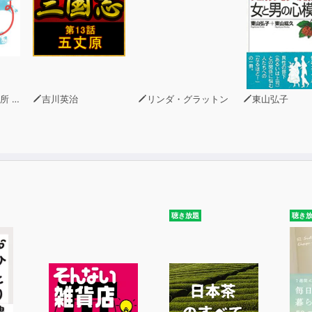
青木幹和
吉川英治
リンダ・グラットン
東山弘子
聴き放題
聴き