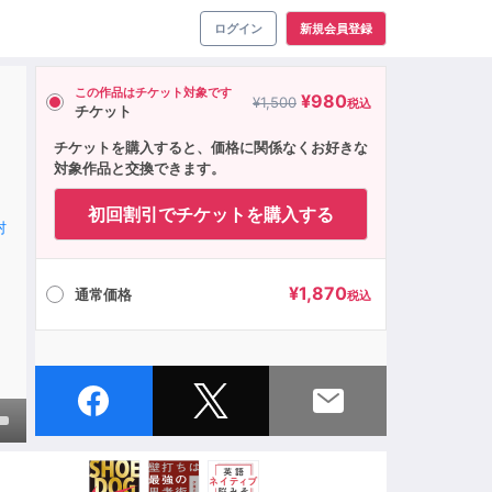
ログイン
新規会員登録
この作品はチケット対象です
¥
980
¥
1,500
税込
チケット
チケットを購入すると、価格に関係なくお好きな
対象作品と交換できます。
初回割引でチケットを購入する
村
¥
1,870
通常価格
税込
own