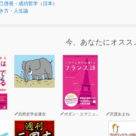
己啓発・成功哲学（日本）
その船の向かう先は、地獄ではなく天国であったことを、あな
き方・人生論
さやきが超魔速で、決まりかけたあなたの人生を変える!
斬り実用エンタメ小説がここに完成です。
今、あなたにオスス
自然史学会連合
ボダン・エマニュエル
沢渡あまね