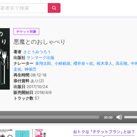
チケット対象
悪魔とのおしゃべり
著者
さとうみつろう
出版社
サンマーク出版
ナレーター
泉翔太郎
,
小林範雄
,
櫻井奈々絵
,
桜木章人
,
高石唯
,
中
圭佑
,
神保巴
再生時間
08:12:18
添付資料
あり(2)
出版日
2017/10/24
販売開始日
2018/4/6
トラック数
57
Use
00:00
Up/D
Arrow
keys