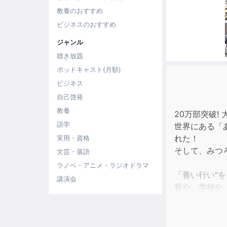
教養のおすすめ
ビジネスのおすすめ
ジャンル
聴き放題
ポッドキャスト(月額)
ビジネス
自己啓発
教養
20万部突破
語学
世界にある「
れた！
実用・資格
そして、みつ
文芸・落語
ラノベ・アニメ・ラジオドラマ
「善い行い"
講演会
親や、学校や
我が悪の軍団
何も言い返せ