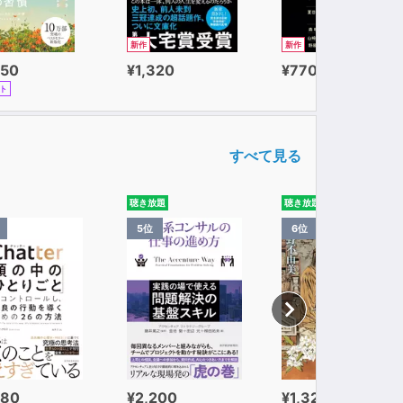
新作
新作
650
¥1,320
¥770
ト
すべて見る
聴き放題
聴き放題
5位
6位
980
¥2,200
¥1,320