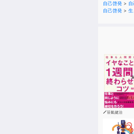
自己啓発
>
自
ただ、乗った
自己啓発
>
生
――悪魔のさ
価値観ぶった
笹氣健治