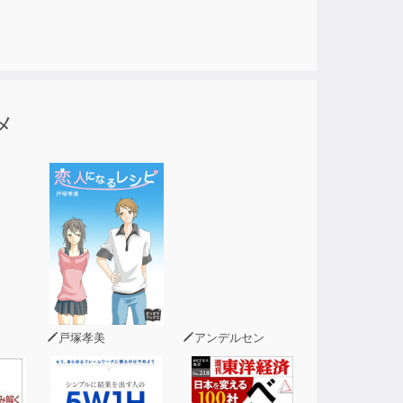
たに初めに伝えておきたい。
メ
戸塚孝美
アンデルセン