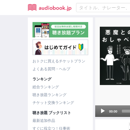
おトクに買えるチケットプラン
よくある質問・ヘルプ
ランキング
総合ランキング
聴き放題ランキング
チケット交換ランキング
Audio
00:00
聴き放題 ブックリスト
Player
最新追加作品
すぐに役立つ！仕事術