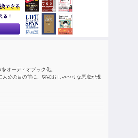
ase
ase
e.
作をオーディオブック化。
主人公の目の前に、突如おしゃべりな悪魔が現
正しさを疑う旅」に出ることになった。