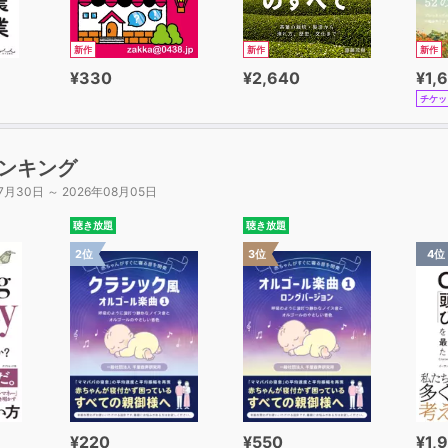
新作
新作
新作
¥330
¥2,640
¥1,
チケッ
ンキング
7月30日 ～ 2026年08月05日
聴き放題
聴き放題
2位
3位
4位
¥220
¥550
¥1,