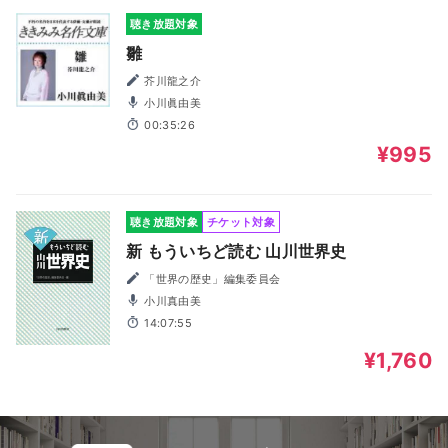
聴き放題対象
雛
芥川龍之介
小川眞由美
00:35:26
¥995
聴き放題対象
チケット対象
新 もういちど読む 山川世界史
「世界の歴史」編集委員会
小川真由美
14:07:55
¥1,760