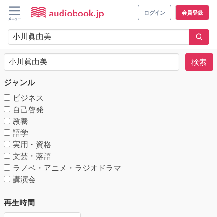
ログイン
会員登録
検索
ジャンル
ビジネス
自己啓発
教養
語学
実用・資格
文芸・落語
ラノベ・アニメ・ラジオドラマ
講演会
再生時間