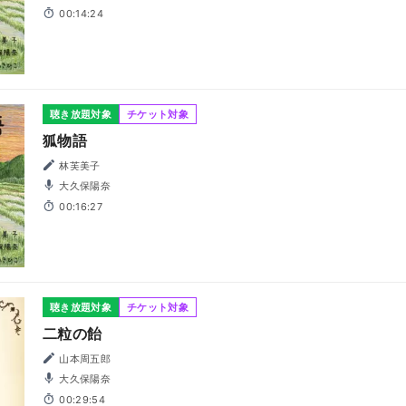
00:14:24
聴き放題対象
チケット対象
狐物語
林芙美子
大久保陽奈
00:16:27
聴き放題対象
チケット対象
二粒の飴
山本周五郎
大久保陽奈
00:29:54