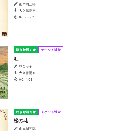
山本周五郎
大久保陽奈
00:50:32
聴き放題対象
チケット対象
蛙
林芙美子
大久保陽奈
00:11:05
聴き放題対象
チケット対象
松の花
山本周五郎