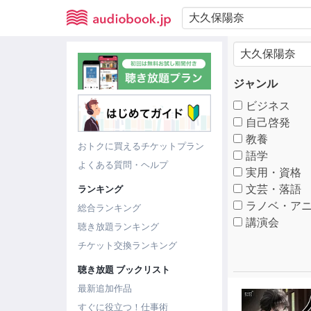
ジャンル
ビジネス
自己啓発
教養
おトクに買えるチケットプラン
語学
よくある質問・ヘルプ
実用・資格
文芸・落語
ランキング
ラノベ・アニ
総合ランキング
講演会
聴き放題ランキング
チケット交換ランキング
聴き放題 ブックリスト
最新追加作品
すぐに役立つ！仕事術