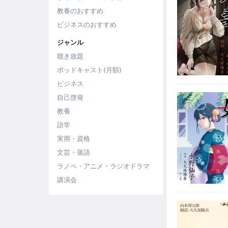
教養のおすすめ
ビジネスのおすすめ
ジャンル
聴き放題
ポッドキャスト(月額)
ビジネス
自己啓発
教養
語学
実用・資格
文芸・落語
ラノベ・アニメ・ラジオドラマ
講演会