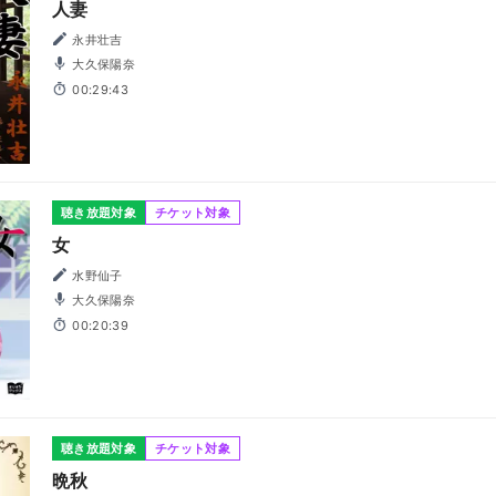
人妻
永井壮吉
大久保陽奈
00:29:43
聴き放題対象
チケット対象
女
水野仙子
大久保陽奈
00:20:39
聴き放題対象
チケット対象
晩秋