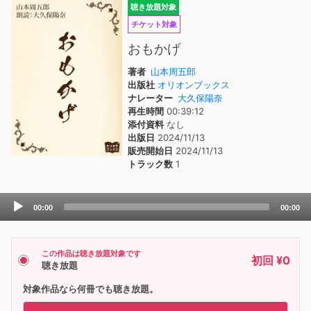
聴き放題対象
チケット対象
おもかげ
著者
山本周五郎
出版社
オリオンブックス
ナレーター
大久保陽奈
再生時間
00:39:12
添付資料
なし
出版日
2024/11/13
販売開始日
2024/11/13
トラック数
1
Audio
00:00
00:00
Player
この作品は聴き放題対象です
初回 ¥0
聴き放題
対象作品なら何冊でも聴き放題。