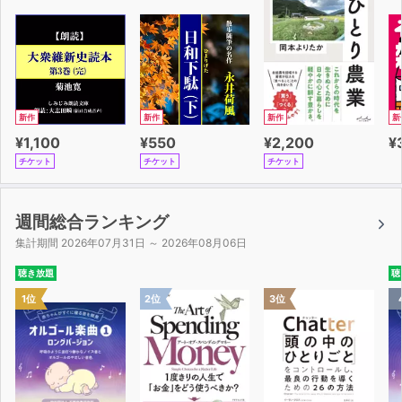
新作
新作
新作
新
¥1,100
¥550
¥2,200
¥
チケット
チケット
チケット
週間総合ランキング
集計期間 2026年07月31日 ～ 2026年08月06日
聴き放題
聴
1位
2位
3位