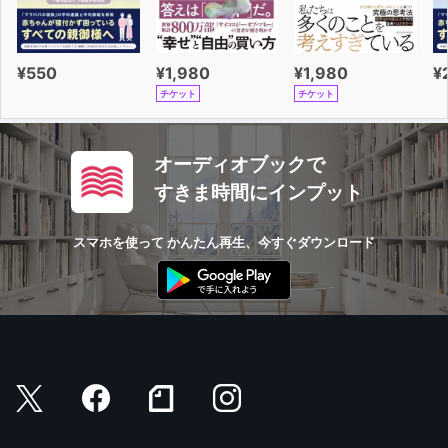
¥550
¥1,980
¥1,980
¥
チケット
チケット
オーディオブックで
すきま時間にインプット
スマホを使って かんたん再生、今すぐダウンロード