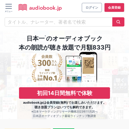
ログイン
会員登録
※
日本一
のオーディオブック
本の朗読が聴き放題で月額833円
初回14日間無料で体験
audiobook.jpは会員登録(無料)でお楽しみいただけます。
聴き放題プランはいつでも解約できます。
※日本マーケティングリサーチ機構2023年11月調べ
日本語オーディオブック書籍ラインナップ数調査