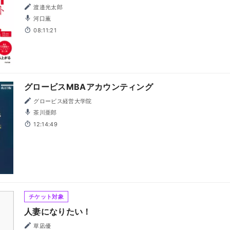
渡邉光太郎
河口薫
08:11:21
グロービスMBAアカウンティング
グロービス経営大学院
茶川亜郎
12:14:49
チケット対象
人妻になりたい！
草凪優