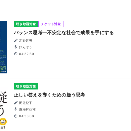
聴き放題対象
チケット対象
バランス思考―不安定な社会で成果を手にする
高砂哲男
けんぞう
04:22:30
聴き放題対象
正しい答えを導くための疑う思考
岡佐紀子
東海林亜祐
04:33:08