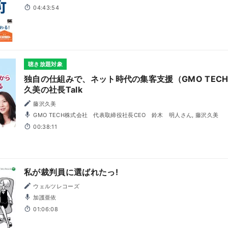
04:43:54
聴き放題対象
独自の仕組みで、ネット時代の集客支援（GMO TEC
久美の社長Talk
藤沢久美
GMO TECH株式会社 代表取締役社長CEO 鈴木 明人さん, 藤沢久美
00:38:11
私が裁判員に選ばれたっ!
ウェルツレコーズ
加護亜依
01:06:08