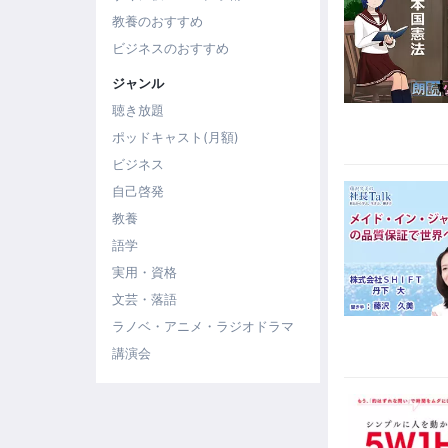
教養のおすすめ
ビジネスのおすすめ
ジャンル
聴き放題
ポッドキャスト(月額)
ビジネス
自己啓発
教養
語学
実用・資格
文芸・落語
ラノベ・アニメ・ラジオドラマ
講演会