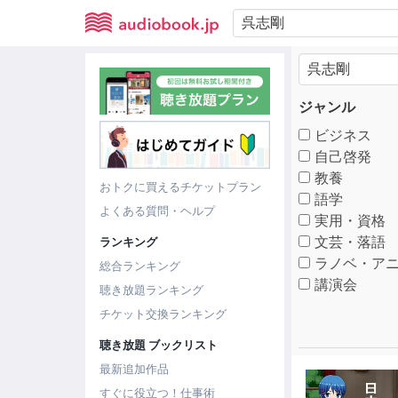
ジャンル
ビジネス
自己啓発
教養
おトクに買えるチケットプラン
語学
よくある質問・ヘルプ
実用・資格
文芸・落語
ランキング
ラノベ・アニ
総合ランキング
講演会
聴き放題ランキング
チケット交換ランキング
聴き放題 ブックリスト
最新追加作品
すぐに役立つ！仕事術