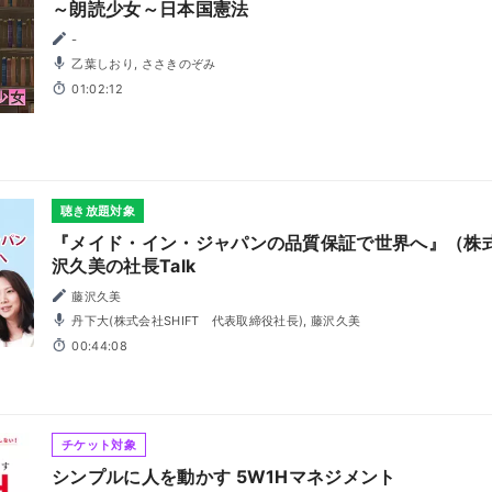
～朗読少女～日本国憲法
-
乙葉しおり, ささきのぞみ
01:02:12
聴き放題対象
『メイド・イン・ジャパンの品質保証で世界へ』（株式会
沢久美の社長Talk
藤沢久美
丹下大(株式会社SHIFT 代表取締役社長), 藤沢久美
00:44:08
チケット対象
シンプルに人を動かす 5W1Hマネジメント