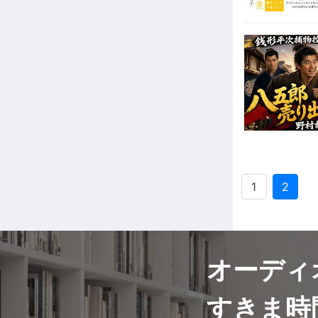
1
2
オーディ
すきま時