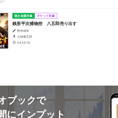
聴き放題対象
チケット対象
銭形平次捕物控 八五郎売り出す
野村胡堂
七味春五郎
04:55:16
オブックで
間にインプット