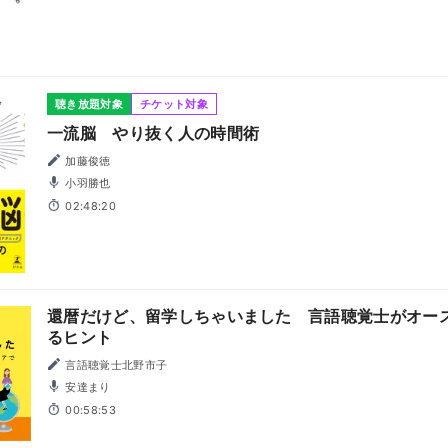
聴き放題対象
チケット対象
一流脳 やり抜く人の時間術
加藤俊徳
小羽勝也
02:48:20
還暦だけど、留学しちゃいました 言語聴覚士がオー
るヒント
言語聴覚士北野市子
安達まり
00:58:53