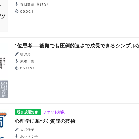
春日野練, 葵ひなせ
06:00:11
1位思考──後発でも圧倒的速さで成長できるシンプル
猿渡歩
東谷一樹
05:11:31
聴き放題対象
チケット対象
心理学に基づく質問の技術
大谷佳子
北林きく子